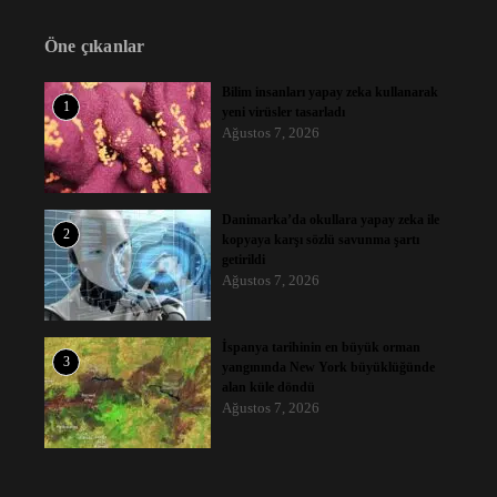
Öne çıkanlar
Bilim insanları yapay zeka kullanarak
1
yeni virüsler tasarladı
Ağustos 7, 2026
Danimarka’da okullara yapay zeka ile
2
kopyaya karşı sözlü savunma şartı
getirildi
Ağustos 7, 2026
İspanya tarihinin en büyük orman
3
yangınında New York büyüklüğünde
alan küle döndü
Ağustos 7, 2026