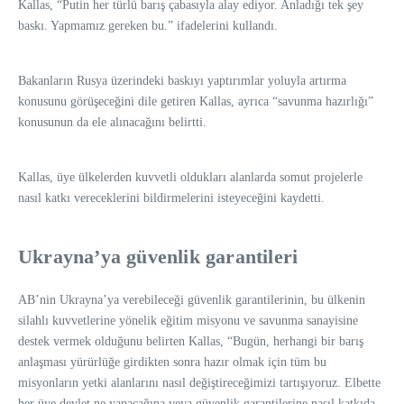
Kallas, “Putin her türlü barış çabasıyla alay ediyor. Anladığı tek şey
baskı. Yapmamız gereken bu.” ifadelerini kullandı.
Bakanların Rusya üzerindeki baskıyı yaptırımlar yoluyla artırma
konusunu görüşeceğini dile getiren Kallas, ayrıca “savunma hazırlığı”
konusunun da ele alınacağını belirtti.
Kallas, üye ülkelerden kuvvetli oldukları alanlarda somut projelerle
nasıl katkı vereceklerini bildirmelerini isteyeceğini kaydetti.
Ukrayna’ya güvenlik garantileri
AB’nin Ukrayna’ya verebileceği güvenlik garantilerinin, bu ülkenin
silahlı kuvvetlerine yönelik eğitim misyonu ve savunma sanayisine
destek vermek olduğunu belirten Kallas, “Bugün, herhangi bir barış
anlaşması yürürlüğe girdikten sonra hazır olmak için tüm bu
misyonların yetki alanlarını nasıl değiştireceğimizi tartışıyoruz. Elbette
her üye devlet ne yapacağına veya güvenlik garantilerine nasıl katkıda