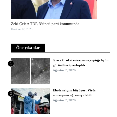
Zeki Çeler: TDP, 3’üncü parti konumunda
Haziran 12, 2026
Öne çıkanlar
SpaceX roket enkazının çarptığı Ay’ın
1
görüntüleri paylaşıldı
Ağustos 7, 2026
Ebola salgını büyüyor: Virüs
2
mutasyona uğramış olabilir
Ağustos 7, 2026