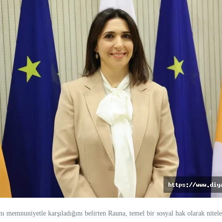
emnuniyetle karşıladığını belirten Rauna, temel bir sosyal hak olarak nitele