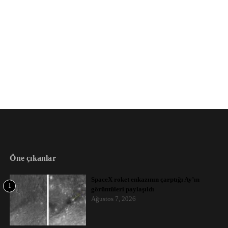
Öne çıkanlar
SpaceX roket enkazının çarptığı Ay’ın
1
görüntüleri paylaşıldı
Ağustos 7, 2026