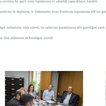
ayrılmış bir gayri resmi toplantısına ev sahipliği yapacaklarını kaydetti.
lerine de değinerek, 6. Hükümetler Arası Konferans kapsamında AB’nin genişle
ili endişelerini ifade ederek, bu saldırıları kınadıklarını dile getirdiğini yazdı.
 ihlal edilmesini de kınadığını söyledi.