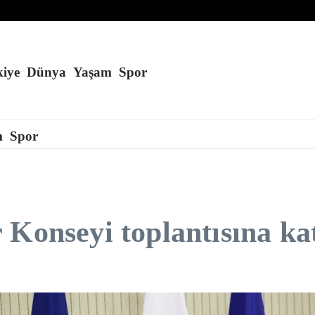
ıyor
ran’ı cesaretlendirebilir
 kaçmayı başardı
iye
Dünya
Yaşam
Spor
m
Spor
Konseyi toplantısına kat