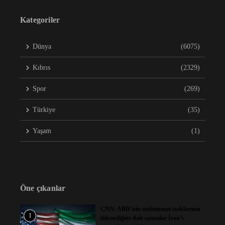
Kategoriler
Dünya
(6075)
Kıbrıs
(2329)
Spor
(269)
Türkiye
(35)
Yaşam
(1)
Öne çıkanlar
CNN: ABD’nin mühimmat stoklarının
1
tükendiğine dair sızıntılar İran’ı