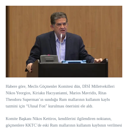
Habere göre, Meclis Göçmenler Komitesi dün, DİSİ Milletvekilleri
Nikos Yeorgios, Kiriaku Hacıyanianni, Marios Mavridis, Ritas
Theodoru Superman’ın sunduğu Rum mallarının kullanım kaybı
tazmini için “Ulusal Fon” kurulması önerisini ele aldı.
Komite Başkanı Nikos Kettiros, kendilerini ilgilendiren noktanın,
göçmenlere KKTC’de eski Rum mallarının kullanım kaybının verilmesi