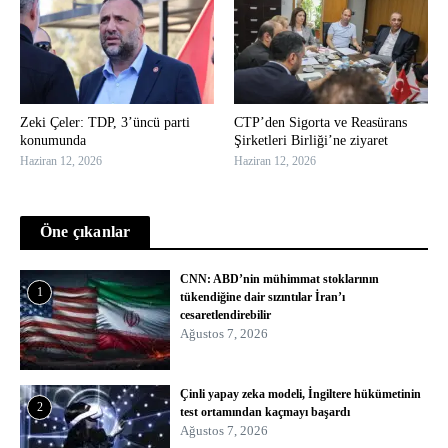
Zeki Çeler: TDP, 3’üncü parti
CTP’den Sigorta ve Reasürans
konumunda
Şirketleri Birliği’ne ziyaret
Haziran 12, 2026
Haziran 12, 2026
Öne çıkanlar
CNN: ABD’nin mühimmat stoklarının
1
tükendiğine dair sızıntılar İran’ı
cesaretlendirebilir
Ağustos 7, 2026
Çinli yapay zeka modeli, İngiltere hükümetinin
2
test ortamından kaçmayı başardı
Ağustos 7, 2026