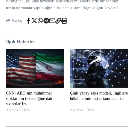
sürdüğünü, iki ülke heyetleri arasındaki müzakerelerde bir sonraki
turun ne zaman yapılacağının ise henüz somutlaşmadığını kaydetti.
Paylaş
İlgili Haberler
CNN: ABD’nin mühimmat
Çinli yapay zeka modeli, İngiltere
stoklarının tükendiğine dair
hükümetinin test ortamından ka
sızıntılar İra ...
...
Ağustos 7, 2026
Ağustos 7, 2026