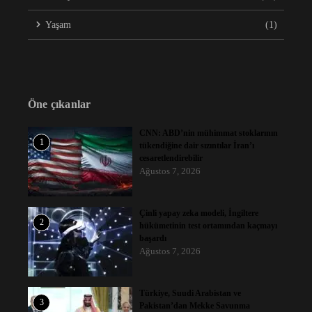
Yaşam
(1)
Öne çıkanlar
CNN: ABD’nin mühimmat stoklarının
1
tükendiğine dair sızıntılar İran’ı
cesaretlendirebilir
Ağustos 7, 2026
Çinli yapay zeka modeli, İngiltere
2
hükümetinin test ortamından kaçmayı
başardı
Ağustos 7, 2026
Türkiye, Suudi Arabistan ve
3
Pakistan’dan Mekke Savunma