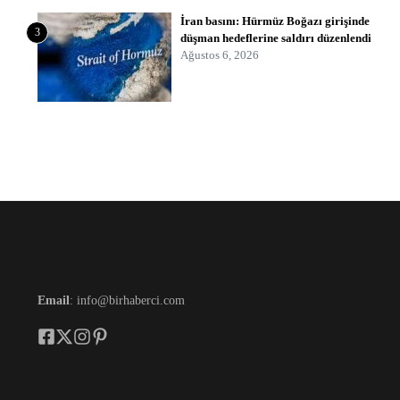
İran basını: Hürmüz Boğazı girişinde
3
düşman hedeflerine saldırı düzenlendi
Ağustos 6, 2026
Email
: info@birhaberci.com