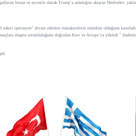
ullarını bizzat ve ayrıntılı olarak Trump’a anlattığını aktaran Medvedev, yak
zel askeri operasyon” devam ederken müzakerelerin mümkün olduğunu kanıtladığ
 sonuçlara ulaşma sorumluluğunu doğrudan Kiev ve Avrupa’ya yükledi.” ifadesini
ştü.