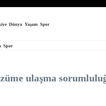
tmadı
iye
Dünya
Yaşam
Spor
m
Spor
züme ulaşma sorumluluğ