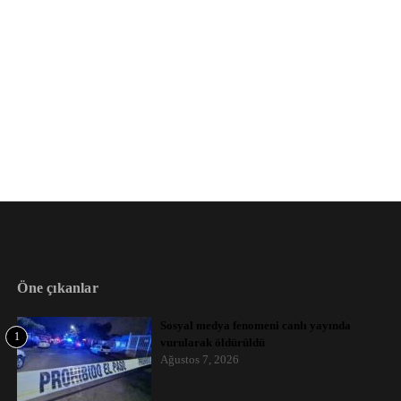
Öne çıkanlar
Sosyal medya fenomeni canlı yayında
1
vurularak öldürüldü
Ağustos 7, 2026