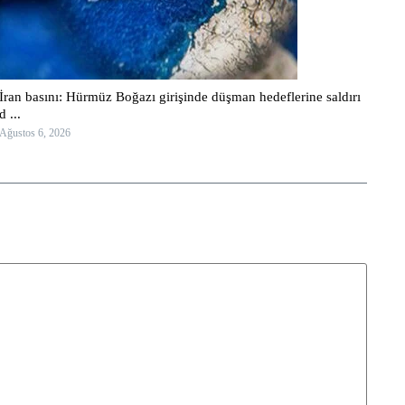
İran basını: Hürmüz Boğazı girişinde düşman hedeflerine saldırı
d ...
Ağustos 6, 2026