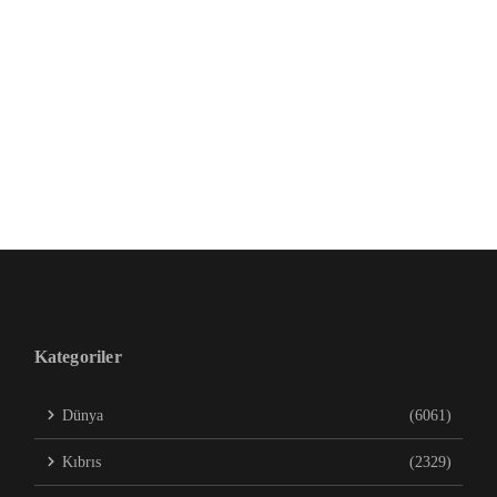
Kategoriler
Dünya
(6061)
Kıbrıs
(2329)