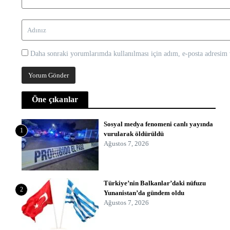
Daha sonraki yorumlarımda kullanılması için adım, e-posta adresim v
Öne çıkanlar
Sosyal medya fenomeni canlı yayında
1
vurularak öldürüldü
Ağustos 7, 2026
Türkiye’nin Balkanlar’daki nüfuzu
2
Yunanistan’da gündem oldu
Ağustos 7, 2026