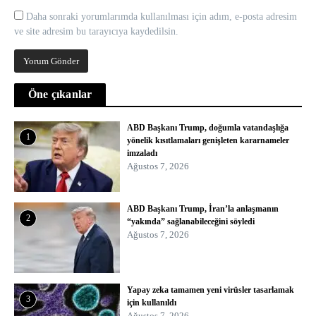
Daha sonraki yorumlarımda kullanılması için adım, e-posta adresim
ve site adresim bu tarayıcıya kaydedilsin.
Öne çıkanlar
ABD Başkanı Trump, doğumla vatandaşlığa
1
yönelik kısıtlamaları genişleten kararnameler
imzaladı
Ağustos 7, 2026
ABD Başkanı Trump, İran’la anlaşmanın
2
“yakında” sağlanabileceğini söyledi
Ağustos 7, 2026
Yapay zeka tamamen yeni virüsler tasarlamak
3
için kullanıldı
Ağustos 7, 2026