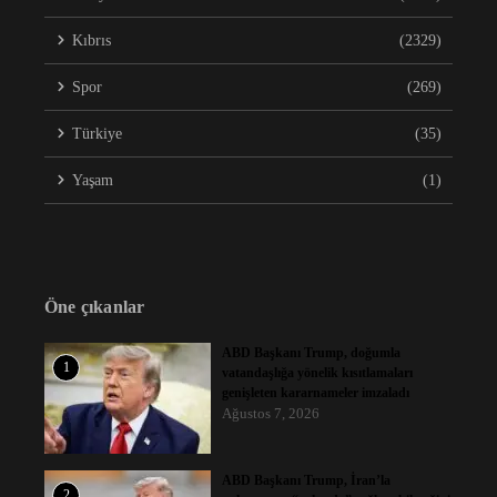
Kıbrıs
(2329)
Spor
(269)
Türkiye
(35)
Yaşam
(1)
Öne çıkanlar
ABD Başkanı Trump, doğumla
1
vatandaşlığa yönelik kısıtlamaları
genişleten kararnameler imzaladı
Ağustos 7, 2026
ABD Başkanı Trump, İran’la
2