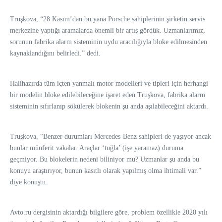
Truşkova, “28 Kasım’dan bu yana Porsche sahiplerinin şirketin servis
merkezine yaptığı aramalarda önemli bir artış gördük. Uzmanlarımız,
sorunun fabrika alarm sisteminin uydu aracılığıyla bloke edilmesinden
kaynaklandığını belirledi.” dedi.
Halihazırda tüm içten yanmalı motor modelleri ve tipleri için herhangi
bir modelin bloke edilebileceğine işaret eden Truşkova, fabrika alarm
sisteminin sıfırlanıp sökülerek blokenin şu anda aşılabileceğini aktardı.
Truşkova, “Benzer durumları Mercedes-Benz sahipleri de yaşıyor ancak
bunlar münferit vakalar. Araçlar ‘tuğla’ (işe yaramaz) duruma
geçmiyor. Bu blokelerin nedeni biliniyor mu? Uzmanlar şu anda bu
konuyu araştırıyor, bunun kasıtlı olarak yapılmış olma ihtimali var.”
diye konuştu.
Avto.ru dergisinin aktardığı bilgilere göre, problem özellikle 2020 yılı