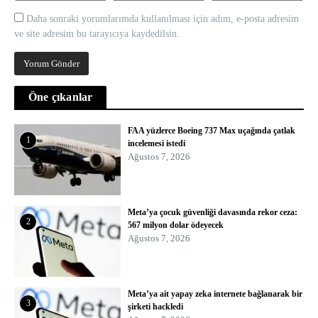
Daha sonraki yorumlarımda kullanılması için adım, e-posta adresim
ve site adresim bu tarayıcıya kaydedilsin.
Öne çıkanlar
FAA yüzlerce Boeing 737 Max uçağında çatlak
1
incelemesi istedi
Ağustos 7, 2026
Meta’ya çocuk güvenliği davasında rekor ceza:
2
567 milyon dolar ödeyecek
Ağustos 7, 2026
Meta’ya ait yapay zeka internete bağlanarak bir
3
şirketi hackledi