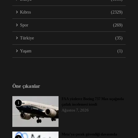
Kıbrıs
(2329)
Spor
(269)
Türkiye
(35)
Yaşam
(1)
Öne çıkanlar
FAA yüzlerce Boeing 737 Max uçağında
1
çatlak incelemesi istedi
Ağustos 7, 2026
Meta’ya çocuk güvenliği davasında