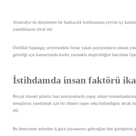
Avustralya’da düzenlenen bir bankacılık konferansına çevrim içi katıl
yanıldıklarını itiraf etti.
Özellikle başlangıç seviyesindeki beyaz yakalı pozisyonların çoktan yo
getirdiği için kamuoyunda korku yaymakla eleştirildiğini hatırlatan O
İstihdamda insan faktörü ik
Birçok küresel şirketin bazı pozisyonlarda yapay zekayı konumlandırmay
mesajlarını yanıtlamak için bir dönem yapay zeka kullandığını ancak da
etti.
Bu deneyimin ardından iş gücü piyasasının geleceğine dair görüşlerini gün