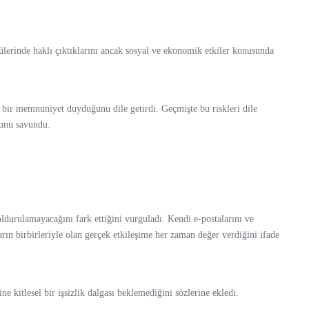
erinde haklı çıktıklarını ancak sosyal ve ekonomik etkiler konusunda
 bir memnuniyet duyduğunu dile getirdi. Geçmişte bu riskleri dile
ğunu savundu.
durulamayacağını fark ettiğini vurguladı. Kendi e-postalarını ve
ın birbirleriyle olan gerçek etkileşime her zaman değer verdiğini ifade
e kitlesel bir işsizlik dalgası beklemediğini sözlerine ekledi.