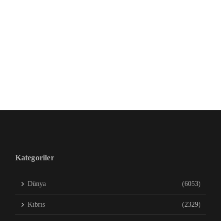
Kategoriler
Dünya
(6053)
Kıbrıs
(2329)