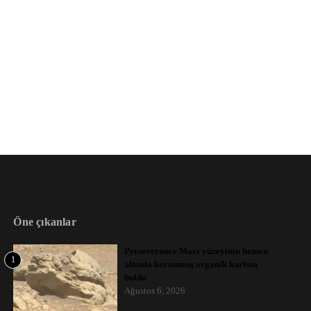
Öne çıkanlar
Perseverance Mars yüzeyinin hemen
1
altında korunmuş organik karbon
buldu
Ağustos 6, 2026