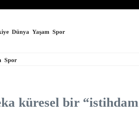
du
lla salgını 27 eyalete yayıldı
iye
Dünya
Yaşam
Spor
m
Spor
a küresel bir “istihdam 