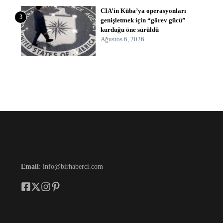
CIA’in Küba’ya operasyonları
3
genişletmek için “görev gücü”
kurduğu öne sürüldü
Ağustos 6, 2026
Email
: info@birhaberci.com