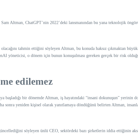
an Sam Altman, ChatGPT’nin 2022’deki lansmanından bu yana teknolojik öngörül
k olacağını tahmin ettiğini söyleyen Altman, bu konuda haksız çıkmaktan büyük
penAI yöneticisi, o dönem için bunun konuşulması gereken gerçek bir risk oldu
ame edilemez
a başladığı bir dönemde Altman, iş hayatındaki “insani dokunuşun” yerinin dol
ha sonra yeniden kişisel olarak yanıtlamaya döndüğünü belirten Altman, insanlar
cellediğini söyleyen ünlü CEO, sektördeki bazı şirketlerin iddia ettiğinin aksin