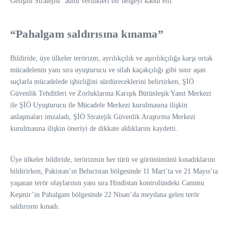
Gelişim Stratejisi” adını verdikleri bir belgeyi kabul etti.
“Pahalgam saldırısına kınama”
Bildiride, üye ülkeler terörizm, ayrılıkçılık ve aşırılıkçılığa karşı ortak
mücadelenin yanı sıra uyuşturucu ve silah kaçakçılığı gibi sınır aşan
suçlarla mücadelede işbirliğini sürdüreceklerini belirtirken, ŞİÖ
Güvenlik Tehditleri ve Zorluklarına Karışık Bütünleşik Yanıt Merkezi
ile ŞİÖ Uyuşturucu ile Mücadele Merkezi kurulmasına ilişkin
anlaşmaları imzaladı, ŞİÖ Stratejik Güvenlik Araştırma Merkezi
kurulmasına ilişkin öneriyi de dikkate aldıklarını kaydetti.
Üye ülkeler bildiride, terörizmin her türü ve görünümünü kınadıklarını
bildirirken, Pakistan’ın Belucistan bölgesinde 11 Mart’ta ve 21 Mayıs’ta
yaşanan terör olaylarının yanı sıra Hindistan kontrolündeki Cammu
Keşmir’in Pahalgam bölgesinde 22 Nisan’da meydana gelen terör
saldırısını kınadı.