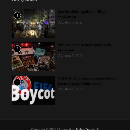
Şam’da şiddetli patlama: Ölü ve
1
yaralılar var
Ağustos 6, 2026
Stresten 2 binden fazla sipariş verdi,
2
tutuklandı
Ağustos 6, 2026
UEFA, FIFA organizasyonlarını boykot
3
kararından geri adım atmadı
Ağustos 6, 2026
Copyright © 2026 | Powered by
Haber Dergisi X