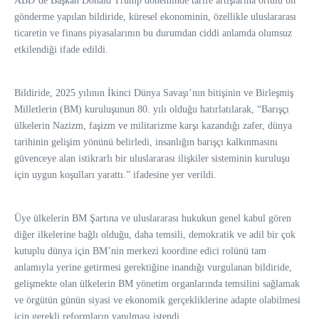
ABD’de Başkan Donald Trump döneminde tarife artışlarına örtülü bir
gönderme yapılan bildiride, küresel ekonominin, özellikle uluslararası
ticaretin ve finans piyasalarının bu durumdan ciddi anlamda olumsuz
etkilendiği ifade edildi.
Bildiride, 2025 yılının İkinci Dünya Savaşı’nın bitişinin ve Birleşmiş
Milletlerin (BM) kuruluşunun 80. yılı olduğu hatırlatılarak, “Barışçı
ülkelerin Nazizm, faşizm ve militarizme karşı kazandığı zafer, dünya
tarihinin gelişim yönünü belirledi, insanlığın barışçı kalkınmasını
güvenceye alan istikrarlı bir uluslararası ilişkiler sisteminin kuruluşu
için uygun koşulları yarattı.” ifadesine yer verildi.
Üye ülkelerin BM Şartına ve uluslararası hukukun genel kabul gören
diğer ilkelerine bağlı olduğu, daha temsili, demokratik ve adil bir çok
kutuplu dünya için BM’nin merkezi koordine edici rolünü tam
anlamıyla yerine getirmesi gerektiğine inandığı vurgulanan bildiride,
gelişmekte olan ülkelerin BM yönetim organlarında temsilini sağlamak
ve örgütün günün siyasi ve ekonomik gerçekliklerine adapte olabilmesi
için gerekli reformların yapılması istendi.