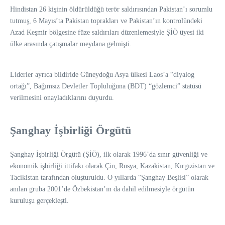
Hindistan 26 kişinin öldürüldüğü terör saldırısından Pakistan’ı sorumlu
tutmuş, 6 Mayıs’ta Pakistan toprakları ve Pakistan’ın kontrolündeki
Azad Keşmir bölgesine füze saldırıları düzenlemesiyle ŞİÖ üyesi iki
ülke arasında çatışmalar meydana gelmişti.
Liderler ayrıca bildiride Güneydoğu Asya ülkesi Laos’a “diyalog
ortağı”, Bağımsız Devletler Topluluğuna (BDT) “gözlemci” statüsü
verilmesini onayladıklarını duyurdu.
Şanghay İşbirliği Örgütü
Şanghay İşbirliği Örgütü (ŞİÖ), ilk olarak 1996’da sınır güvenliği ve
ekonomik işbirliği ittifakı olarak Çin, Rusya, Kazakistan, Kırgızistan ve
Tacikistan tarafından oluşturuldu. O yıllarda “Şanghay Beşlisi” olarak
anılan gruba 2001’de Özbekistan’ın da dahil edilmesiyle örgütün
kuruluşu gerçekleşti.