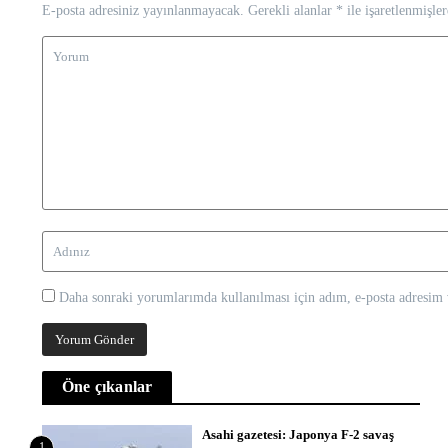
E-posta adresiniz yayınlanmayacak.
Gerekli alanlar
*
ile işaretlenmişler
Daha sonraki yorumlarımda kullanılması için adım, e-posta adresim v
Öne çıkanlar
Asahi gazetesi: Japonya F-2 savaş
1