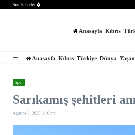
İçeriğe atla
Son Haberler
Brent petrolün varili 79,91 dolardan işlem görüyor
ABD’de jalapeno biberlerinden kaynaklandığı düşünülen salmone
Güney Kore: Kuzey Kore, Japon Denizi yönüne tanımlanamayan 
Anasayfa
Kıbrıs
Türk
Anasayfa
Kıbrıs
Türkiye
Dünya
Yaşa
Spor
Sarıkamış şehitleri an
Ağustos 6, 2025
3:16 pm