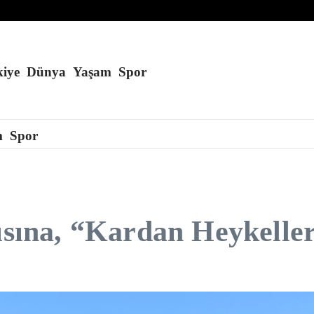
lla salgını 27 eyalete yayıldı
füze fırlattı
iye
Dünya
Yaşam
Spor
m
Spor
ısına, “Kardan Heykeller