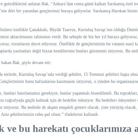
ere getirdiklerini anlatan Bak, “Ankara’dan cuma günü kalkan Sarıkamış özel tre
’nin dört bir yanından gençlerimiz buraya geliyorlar. Sarıkamış Harekatı bizi
 bizlere özellikle Çanakkale, Büyük Taarruz, Kurtuluş Savaşı’nın olduğu Duml
mize aktarılmasını talimatını verdi. Bu sebeple de biz her yıl buraya geliyoruz
oruz, torunlarını davet ediyoruz. Özellikle de gençlerimizin bu vatanın nasıl k
aplarda yazılanları değil bizzat kendilerinin bunları görmesini istiyoruz. Bu n
n bakan Bak, şöyle devam etti:
e terörde, Kurtuluş Savaşı’nda verdiği şehitler, 15 Temmuz şehitleri başta olm
ençlerimizin bunu hafızalarına kazımasını istiyoruz, o yüzden bu organizasyonu
 bunları hatırlamamız gerekiyor, bunlar yaşanmalı hissedilmeli. Bu toprakları,
u coğrafyada güçlü kalmak için de bedeller ödeniyor. Bu bedelleri ödeyenleri 
ı istiyoruz. Bu nedenle de akşam meşaleli gösteri olacak, yine yürüyüş olacak, 
Aziz şehitlerimizin ruhu şad olsun.” ifadelerini kullandı.
ek ve bu harekatı çocuklarımız