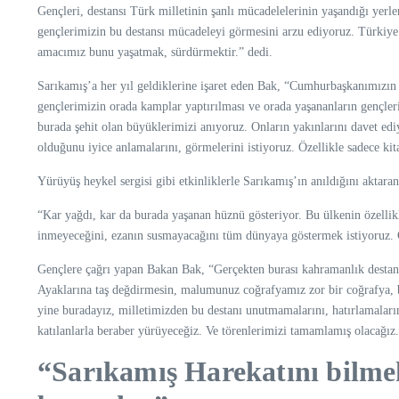
Gençleri, destansı Türk milletinin şanlı mücadelelerinin yaşandığı yerl
gençlerimizin bu destansı mücadeleyi görmesini arzu ediyoruz. Türkiye
amacımız bunu yaşatmak, sürdürmektir.” dedi.
Sarıkamış’a her yıl geldiklerine işaret eden Bak, “Cumhurbaşkanımızın
gençlerimizin orada kamplar yaptırılması ve orada yaşananların gençleri
burada şehit olan büyüklerimizi anıyoruz. Onların yakınlarını davet ediy
olduğunu iyice anlamalarını, görmelerini istiyoruz. Özellikle sadece kit
Yürüyüş heykel sergisi gibi etkinliklerle Sarıkamış’ın anıldığını aktara
“Kar yağdı, kar da burada yaşanan hüznü gösteriyor. Bu ülkenin özellikl
inmeyeceğini, ezanın susmayacağını tüm dünyaya göstermek istiyoruz. G
Gençlere çağrı yapan Bakan Bak, “Gerçekten burası kahramanlık destanı,
Ayaklarına taş değdirmesin, malumunuz coğrafyamız zor bir coğrafya, b
yine buradayız, milletimizden bu destanı unutmamalarını, hatırlamaların
katılanlarla beraber yürüyeceğiz. Ve törenlerimizi tamamlamış olacağız. 
“Sarıkamış Harekatını bilm