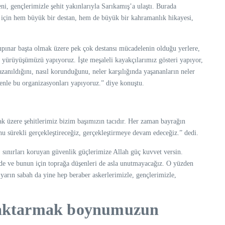
ni, gençlerimizle şehit yakınlarıyla Sarıkamış’a ulaştı. Burada
m için hem büyük bir destan, hem de büyük bir kahramanlık hikayesi,
upınar başta olmak üzere pek çok destansı mücadelenin olduğu yerlere,
, yürüyüşümüzü yapıyoruz. İşte meşaleli kayakçılarımız gösteri yapıyor,
azanıldığını, nasıl korunduğunu, neler karşılığında yaşananların neler
edenle bu organizasyonları yapıyoruz.” diye konuştu.
ak üzere şehitlerimiz bizim başımızın tacıdır. Her zaman bayrağın
 sürekli gerçekleştireceğiz, gerçekleştirmeye devam edeceğiz.” dedi.
 sınırları koruyan güvenlik güçlerimize Allah güç kuvvet versin.
de ve bunun için toprağa düşenleri de asla unutmayacağız. O yüzden
yarın sabah da yine hep beraber askerlerimizle, gençlerimizle,
a aktarmak boynumuzun