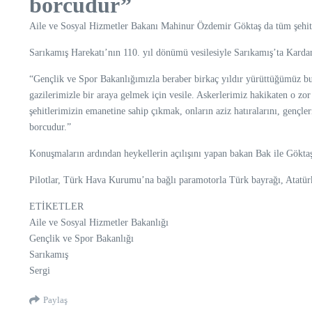
borcudur”
Aile ve Sosyal Hizmetler Bakanı Mahinur Özdemir Göktaş da tüm şehitl
Sarıkamış Harekatı’nın 110. yıl dönümü vesilesiyle Sarıkamış’ta Kardan H
“Gençlik ve Spor Bakanlığımızla beraber birkaç yıldır yürüttüğümüz bu p
gazilerimizle bir araya gelmek için vesile. Askerlerimiz hakikaten o zor
şehitlerimizin emanetine sahip çıkmak, onların aziz hatıralarını, gen
borcudur.”
Konuşmaların ardından heykellerin açılışını yapan bakan Bak ile Göktaş,
Pilotlar, Türk Hava Kurumu’na bağlı paramotorla Türk bayrağı, Atatür
ETİKETLER
Aile ve Sosyal Hizmetler Bakanlığı
Gençlik ve Spor Bakanlığı
Sarıkamış
Sergi
Paylaş