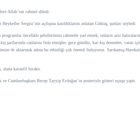
ere Allah’tan rahmet diledi.
eykeller Sergisi’nin açılışına katıldıklarını anlatan Göktaş, şunları söyledi:
rogramlar öncelikle şehitlerimizi rahmetle yad etmek, onların aziz hatıraların
 kış şartlarında canlarını feda etmişler, gece gündüz, kar-kış demeden, vatan içi
çlerimize de aktarmak adına bu etkinliği çok önemli buluyoruz. Sarıkamış Hare
 alana karanfil bıraktı.
k ve Cumhurbaşkanı Recep Tayyip Erdoğan’ın posteriyle gösteri uçuşu yaptı.