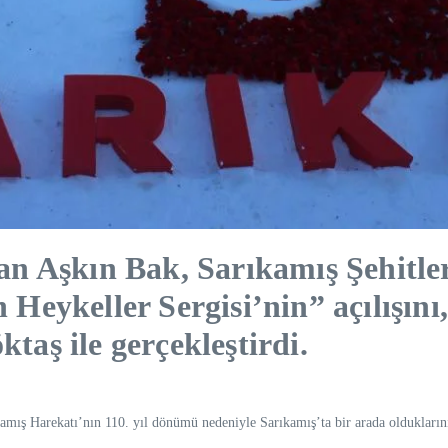
n Aşkın Bak, Sarıkamış Şehitle
eykeller Sergisi’nin” açılışını,
aş ile gerçekleştirdi.
amış Harekatı’nın 110. yıl dönümü nedeniyle Sarıkamış’ta bir arada olduklarını