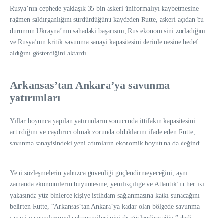
Rusya’nın cephede yaklaşık 35 bin askeri üniformalıyı kaybetmesine
rağmen saldırganlığını sürdürdüğünü kaydeden Rutte, askeri açıdan bu
durumun Ukrayna’nın sahadaki başarısını, Rus ekonomisini zorladığını
ve Rusya’nın kritik savunma sanayi kapasitesini derinlemesine hedef
aldığını gösterdiğini aktardı.
Arkansas’tan Ankara’ya savunma
yatırımları
Yıllar boyunca yapılan yatırımların sonucunda ittifakın kapasitesini
artırdığını ve caydırıcı olmak zorunda olduklarını ifade eden Rutte,
savunma sanayisindeki yeni adımların ekonomik boyutuna da değindi.
Yeni sözleşmelerin yalnızca güvenliği güçlendirmeyeceğini, aynı
zamanda ekonomilerin büyümesine, yenilikçiliğe ve Atlantik’in her iki
yakasında yüz binlerce kişiye istihdam sağlanmasına katkı sunacağını
belirten Rutte, “Arkansas’tan Ankara’ya kadar olan bölgede savunma
sanayi yatırımlarımızla ekonomilerimizi de güçlendireceğiz.” dedi.