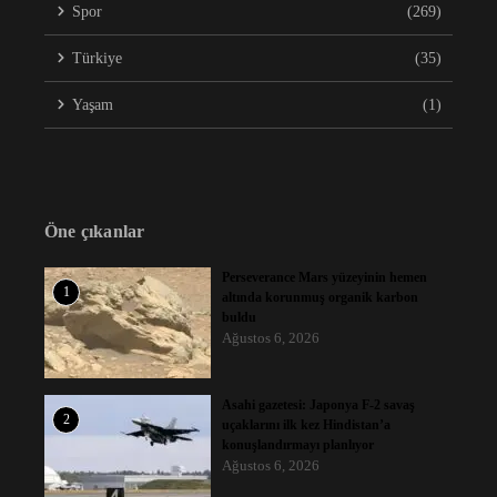
Spor
(269)
Türkiye
(35)
Yaşam
(1)
Öne çıkanlar
Perseverance Mars yüzeyinin hemen
1
altında korunmuş organik karbon
buldu
Ağustos 6, 2026
Asahi gazetesi: Japonya F-2 savaş
2
uçaklarını ilk kez Hindistan’a
konuşlandırmayı planlıyor
Ağustos 6, 2026