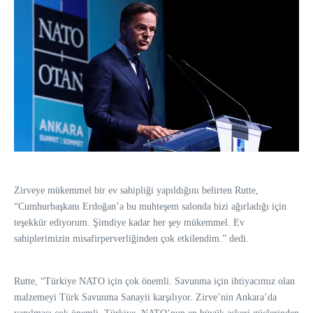
Zirveye mükemmel bir ev sahipliği yapıldığını belirten Rutte,
“Cumhurbaşkanı Erdoğan’a bu muhteşem salonda bizi ağırladığı için
teşekkür ediyorum. Şimdiye kadar her şey mükemmel. Ev
sahiplerimizin misafirperverliğinden çok etkilendim.” dedi.
Rutte, “Türkiye NATO için çok önemli. Savunma için ihtiyacımız olan
malzemeyi Türk Savunma Sanayii karşılıyor. Zirve’nin Ankara’da