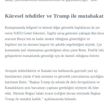
Küresel tehditler ve Trump ile mutabakat
Konuşmasında bölgesel ve küresel diğer güvenlik başlıklarına da yer
veren NATO Genel Sekreteri, İngiliz savaş gemisine yaklaşan Rus hava
aracının Rusya’nın ne kadar amatör olduğunu gösterdiğini ve
İngiltere’nin bu durumu başarılı bir şekilde engellediğini söyledi. Çin
konusunda naif olunmaması gerektiğinin altını çizen Rutte, Pasifik’teki
gelişmelerin transatlantik güvenliği için de önemli olduğunu belirtti.
Avrupalı müttefiklerin ve Kanada’nın halihazırda gayrisafi yurt içi
hasılalarının yüzde 4’ünü savunma ve güvenlik yatırımlarına ayırdığını
hatırlatan Rutte, “Başkan Trump da aslında ilk defa Avrupalıların ve
Kanadalıların aynı harcamayı yapması gerektiğini söyleyen ilk lider
oldu. Hürmüz Boğazı’ndaki ticaret trafiğini devam ettirmede Başkan
Trump ile mutabık kaldık.” açıklamasında bulundu.