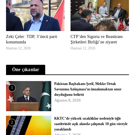
Zeki Çeler: TDP, 3’üncü parti
CTP’den Sigorta ve Reasürans
konumunda
Şirketleri Birliği’ne ziyaret
Haziran 12, 2026
Haziran 12, 2026
Öne çıkanlar
Pakistan Başbakanı Şerif, Mekke Ortak
1
Savunma Anlaşması’nı imzalamaktan onur
duyduğunu belirtti
Ağustos 8, 2026
KKTC’de yüksek sıcaklıklar nedeniyle öğle
2
saatlerinde açık alanda çalışmak 10 gün süreyle
yasaklandı
Ağustos 7, 2026