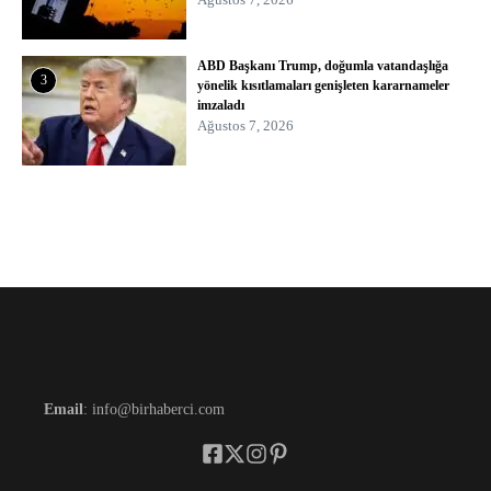
ABD Başkanı Trump, doğumla vatandaşlığa
3
yönelik kısıtlamaları genişleten kararnameler
imzaladı
Ağustos 7, 2026
Email
: info@birhaberci.com