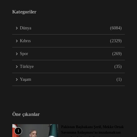
Kategoriler
Dünya
(6084)
Kıbrıs
(2329)
Spor
(269)
Türkiye
(35)
Yaşam
(1)
Öne çıkanlar
Pakistan Başbakanı Şerif, Mekke Ortak
1
Savunma Anlaşması’nı imzalamaktan