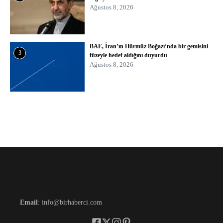
Ağustos 8, 2026
BAE, İran’ın Hürmüz Boğazı’nda bir gemisini
3
füzeyle hedef aldığını duyurdu
Ağustos 8, 2026
Email
: info@birhaberci.com