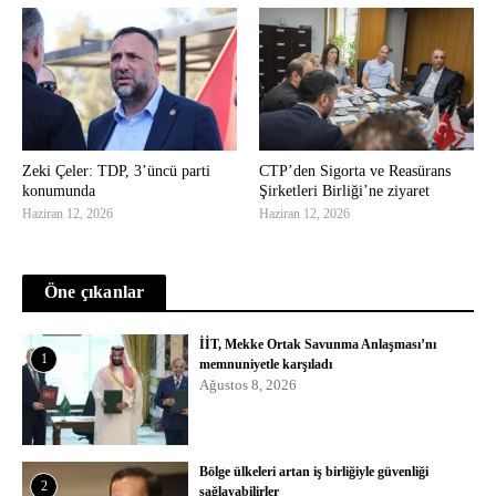
Zeki Çeler: TDP, 3’üncü parti
CTP’den Sigorta ve Reasürans
konumunda
Şirketleri Birliği’ne ziyaret
Haziran 12, 2026
Haziran 12, 2026
Öne çıkanlar
İİT, Mekke Ortak Savunma Anlaşması’nı
1
memnuniyetle karşıladı
Ağustos 8, 2026
Bölge ülkeleri artan iş birliğiyle güvenliği
2
sağlayabilirler