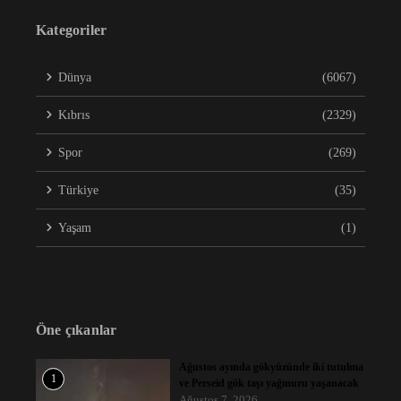
Kategoriler
Dünya
(6067)
Kıbrıs
(2329)
Spor
(269)
Türkiye
(35)
Yaşam
(1)
Öne çıkanlar
Ağustos ayında gökyüzünde iki tutulma
1
ve Perseid gök taşı yağmuru yaşanacak
Ağustos 7, 2026