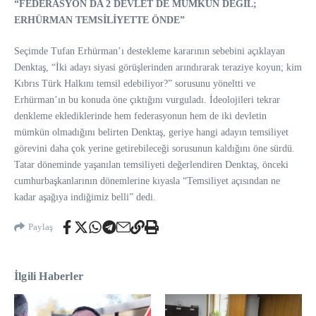
“FEDERASYON DA 2 DEVLET DE MÜMKÜN DEĞİL;
ERHÜRMAN TEMSİLİYETTE ÖNDE”
Seçimde
Tufan Erhürman
’ı destekleme kararının sebebini açıklayan
Denktaş, “İki adayı siyasi görüşlerinden arındırarak teraziye koyun; kim
Kıbrıs Türk Halkını temsil edebiliyor?” sorusunu yöneltti ve
Erhürman’ın bu konuda öne çıktığını vurguladı. İdeolojileri tekrar
denkleme eklediklerinde hem federasyonun hem de iki devletin
mümkün olmadığını belirten Denktaş, geriye hangi adayın temsiliyet
görevini daha çok yerine getirebileceği sorusunun kaldığını öne sürdü.
Tatar döneminde yaşanılan temsiliyeti değerlendiren Denktaş, önceki
cumhurbaşkanlarının dönemlerine kıyasla “Temsiliyet açısından ne
kadar aşağıya indiğimiz belli” dedi.
Paylaş
İlgili Haberler