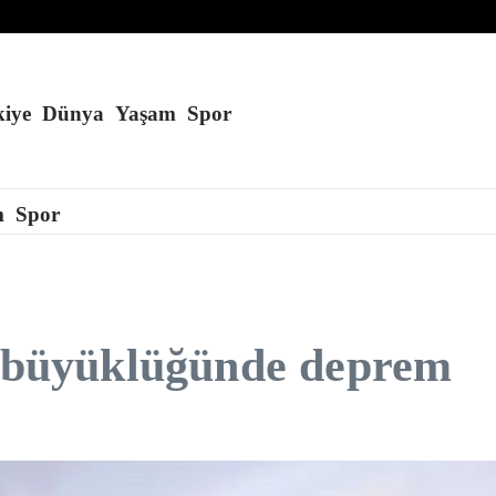
erene kadar kapalı kalacağını söyledi
 alan kül oldu
i yalanladı
iye
Dünya
Yaşam
Spor
m
Spor
,5 büyüklüğünde deprem