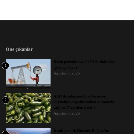
Öne çıkanlar
Brent petrolün varili 79,91 dolardan
1
işlem görüyor
Ağustos 6, 2026
ABD’de jalapeno biberlerinden
2
kaynaklandığı düşünülen salmonella
salgını 27 eyalete yayıldı
Ağustos 6, 2026
İranlı yetkili, Hürmüz Boğazı’nın