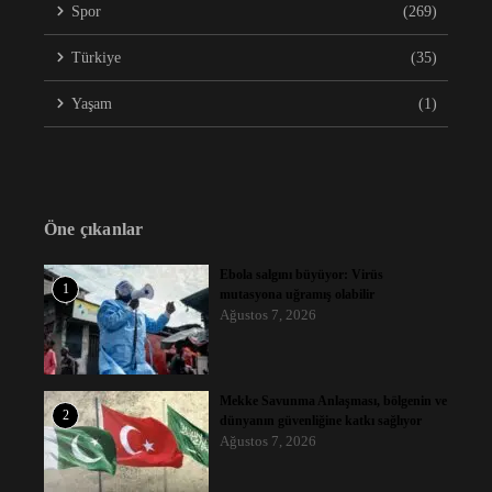
Spor
(269)
Türkiye
(35)
Yaşam
(1)
Öne çıkanlar
Ebola salgını büyüyor: Virüs
1
mutasyona uğramış olabilir
Ağustos 7, 2026
Mekke Savunma Anlaşması, bölgenin ve
2
dünyanın güvenliğine katkı sağlıyor
Ağustos 7, 2026