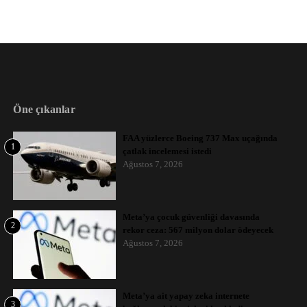
Öne çıkanlar
FAA yüzlerce Boeing 737 Max uçağında
1
çatlak incelemesi istedi
Ağustos 7, 2026
Meta’ya çocuk güvenliği davasında
2
rekor ceza: 567 milyon dolar ödeyecek
Ağustos 7, 2026
Meta’ya ait yapay zeka internete
3