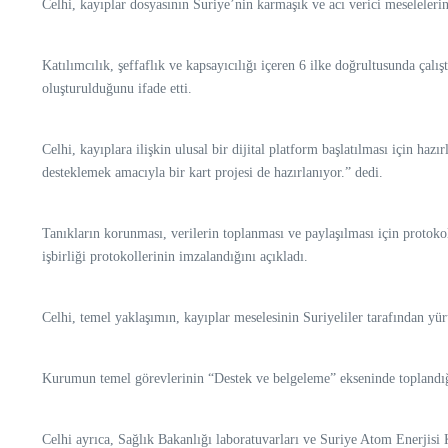
Celhi, kayıplar dosyasının Suriye’nin karmaşık ve acı verici meselelerin
Katılımcılık, şeffaflık ve kapsayıcılığı içeren 6 ilke doğrultusunda ça
oluşturulduğunu ifade etti.
Celhi, kayıplara ilişkin ulusal bir dijital platform başlatılması için haz
desteklemek amacıyla bir kart projesi de hazırlanıyor.” dedi.
Tanıkların korunması, verilerin toplanması ve paylaşılması için protokoll
işbirliği protokollerinin imzalandığını açıkladı.
Celhi, temel yaklaşımın, kayıplar meselesinin Suriyeliler tarafından yür
Kurumun temel görevlerinin “Destek ve belgeleme” ekseninde toplandığın
Celhi ayrıca, Sağlık Bakanlığı laboratuvarları ve Suriye Atom Enerjisi