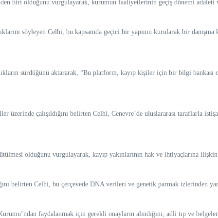
den biri olduğunu vurgulayarak, kurumun faaliyetlerinin geçiş dönemi adaleti ve
lıştıklarını söyleyen Celhi, bu kapsamda geçici bir yapının kurularak bir danış
ırlıkların sürdüğünü aktararak, “Bu platform, kayıp kişiler için bir bilgi bankası
er üzerinde çalışıldığını belirten Celhi, Cenevre’de uluslararası taraflarla isti
ütülmesi olduğunu vurgulayarak, kayıp yakınlarının hak ve ihtiyaçlarına ilişkin 
ı belirten Celhi, bu çerçevede DNA verileri ve genetik parmak izlerinden yara
 Kurumu’ndan faydalanmak için gerekli onayların alındığını, adli tıp ve belgel