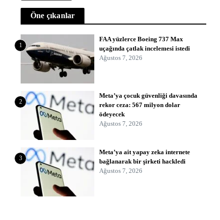
Öne çıkanlar
FAA yüzlerce Boeing 737 Max
1
uçağında çatlak incelemesi istedi
Ağustos 7, 2026
Meta’ya çocuk güvenliği davasında
2
rekor ceza: 567 milyon dolar
ödeyecek
Ağustos 7, 2026
Meta’ya ait yapay zeka internete
3
bağlanarak bir şirketi hackledi
Ağustos 7, 2026