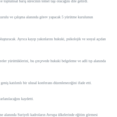
 toplumsal barış sürecinin temel taşı olacağını dile getirdi.
ma kurulu ve çalışma alanında görev yapacak 5 yürütme kurulunun
 oluşturacak. Ayrıca kayıp yakınlarını hukuki, psikolojik ve sosyal açıdan
şareler yürüttüklerini, bu çerçevede hukuki belgeleme ve adli tıp alanında
geniş katılımlı bir ulusal konferans düzenleneceğini ifade etti.
rlanılacağını kaydetti.
eme alanında Suriyeli kadroların Avrupa ülkelerinde eğitim görmesi