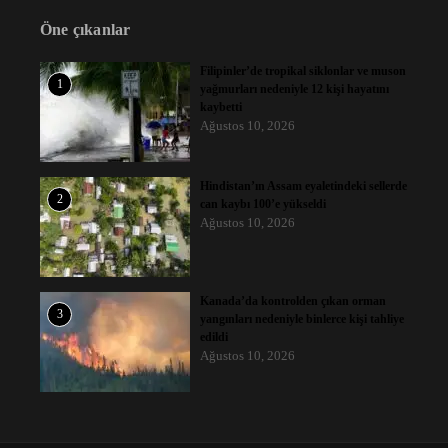
Öne çıkanlar
Filipinler’de tropikal siklonlar ve muson
1
yağmurları nedeniyle 12 kişi hayatını
kaybetti
Ağustos 10, 2026
Hindistan’ın Assam eyaletindeki sellerde
2
can kaybı 100’e yükseldi
Ağustos 10, 2026
Kanada’da kontrolden çıkan orman
3
yangınları nedeniyle binlerce kişi tahliye
edildi
Ağustos 10, 2026