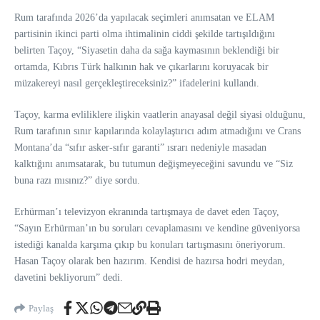
Rum tarafında 2026’da yapılacak seçimleri anımsatan ve ELAM
partisinin ikinci parti olma ihtimalinin ciddi şekilde tartışıldığını
belirten Taçoy, “Siyasetin daha da sağa kaymasının beklendiği bir
ortamda, Kıbrıs Türk halkının hak ve çıkarlarını koruyacak bir
müzakereyi nasıl gerçekleştireceksiniz?” ifadelerini kullandı.
Taçoy, karma evliliklere ilişkin vaatlerin anayasal değil siyasi olduğunu,
Rum tarafının sınır kapılarında kolaylaştırıcı adım atmadığını ve Crans
Montana’da “sıfır asker-sıfır garanti” ısrarı nedeniyle masadan
kalktığını anımsatarak, bu tutumun değişmeyeceğini savundu ve “Siz
buna razı mısınız?” diye sordu.
Erhürman’ı televizyon ekranında tartışmaya de davet eden Taçoy,
“Sayın Erhürman’ın bu soruları cevaplamasını ve kendine güveniyorsa
istediği kanalda karşıma çıkıp bu konuları tartışmasını öneriyorum.
Hasan Taçoy olarak ben hazırım. Kendisi de hazırsa hodri meydan,
davetini bekliyorum” dedi.
Paylaş