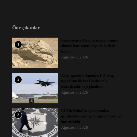
Öne çıkanlar
Perseverance Mars yüzeyinin hemen
1
altında korunmuş organik karbon
buldu
Ağustos 6, 2026
Asahi gazetesi: Japonya F-2 savaş
2
uçaklarını ilk kez Hindistan’a
konuşlandırmayı planlıyor
Ağustos 6, 2026
CIA’in Küba’ya operasyonları
3
genişletmek için “görev gücü” kurduğu
öne sürüldü
Ağustos 6, 2026