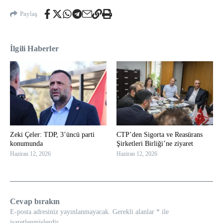
Paylaş
İlgili Haberler
Zeki Çeler: TDP, 3’üncü parti
CTP’den Sigorta ve Reasürans
konumunda
Şirketleri Birliği’ne ziyaret
Haziran 12, 2026
Haziran 12, 2026
Cevap bırakın
E-posta adresiniz yayınlanmayacak.
Gerekli alanlar
*
ile
işaretlenmişlerdir