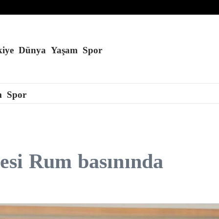
seviyeye ulaştı
 nasıl koruyacağız?
iye
Dünya
Yaşam
Spor
m
Spor
esi Rum basınında