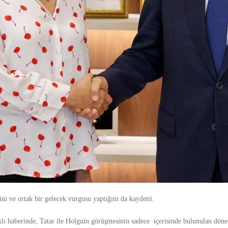
ni ve ortak bir gelecek vurgusu yaptığını da kaydetti.
klı haberinde, Tatar ile Holguin görüşmesinin sadece içerisinde bulunulan döne