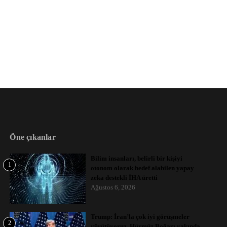
Öne çıkanlar
Bilim insanları, belirli bir kişiyi
1
otonom olarak hedef alabilen yapay
zeka destekli İHA üretti
Ağustos 6, 2026
Trump: İran’la çok iyi görüşmeler
2
yürütüyoruz, Hürmüz Boğazı yakında