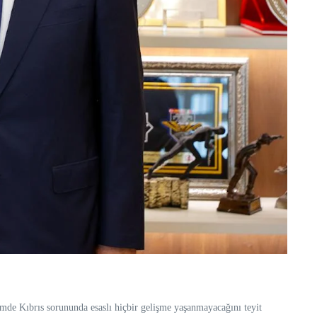
mde Kıbrıs sorununda esaslı hiçbir gelişme yaşanmayacağını teyit