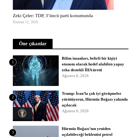
Zeki Çeler: TDP, 3’üncü parti konumunda
Haziran 12, 2026
Öne çıkanlar
Bilim insanları, belirli bir kişiyi
1
otonom olarak hedef alabilen yapay
zeka destekli İHA üretti
Ağustos 6, 2026
Trump: İran’la çok iyi görüşmeler
2
yürütüyoruz, Hürmüz Boğazı yakında
açılacak
Ağustos 6, 2026
Hürmüz Boğazı’nın yeniden
3
açılabileceği beklentisi petrol