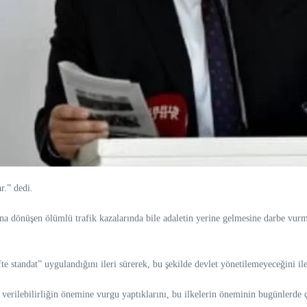
r.” dedi.
a dönüşen ölümlü trafik kazalarında bile adaletin yerine gelmesine darbe vurma
fte standat” uygulandığını ileri sürerek, bu şekilde devlet yönetilemeyeceğini ile
erilebilirliğin önemine vurgu yaptıklarını, bu ilkelerin öneminin bugünlerde ço