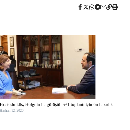
Hristodulidis, Holguin ile görüştü: 5+1 toplantı için ön hazırlık
Haziran 12, 2026