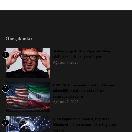
Öne çıkanlar
Mekanlar gizlilik endişesiyle Meta’nın
1
akıllı gözlüklerini yasaklıyor
Ağustos 7, 2026
CNN: ABD’nin mühimmat stoklarının
2
tükendiğine dair sızıntılar İran’ı
cesaretlendirebilir
Ağustos 7, 2026
Çinli yapay zeka modeli, İngiltere
3
hükümetinin test ortamından kaçmayı
başardı