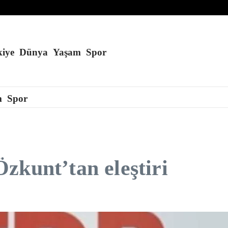
laşması
iye
Dünya
Yaşam
Spor
m
Spor
zkunt’tan eleştiri