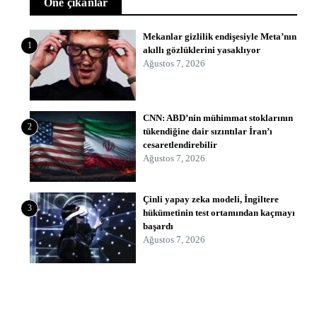
Öne çıkanlar
Mekanlar gizlilik endişesiyle Meta’nın
1
akıllı gözlüklerini yasaklıyor
Ağustos 7, 2026
CNN: ABD’nin mühimmat stoklarının
2
tükendiğine dair sızıntılar İran’ı
cesaretlendirebilir
Ağustos 7, 2026
Çinli yapay zeka modeli, İngiltere
3
hükümetinin test ortamından kaçmayı
başardı
Ağustos 7, 2026