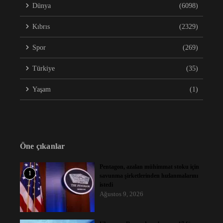
Dünya
(6098)
Kıbrıs
(2329)
Spor
(269)
Türkiye
(35)
Yaşam
(1)
Öne çıkanlar
Pentagon, azalan mühimmat stoku için
1
savunma şirketlerinden hızlanmalarını
istedi
Ağustos 9, 2026