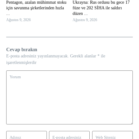
Pentagon, azalan mühimmat stoku
Ukrayna: Rus ordusu bu gece 17
için savunma şirketlerinden hızla
füze ve 202 SİHA ile saldırı
...
düzen ...
Ağustos 9, 2026
Ağustos 9, 2026
Cevap bırakın
E-posta adresiniz yayınlanmayacak.
Gerekli alanlar
*
ile
işaretlenmişlerdir