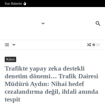
İçeriğe atla
açlığa sürükleyebilir
Son Haberler
45-65 yaş arasındaki bu alışkanlıklar bunamadan uzak 13 yıl
kazandırabilir
Perseverance Mars yüzeyinin hemen altında korunmuş organik
karbon buldu
Kıbrıs
Trafikte yapay zeka destekli
denetim dönemi… Trafik Dairesi
Müdürü Aydın: Nihai hedef
cezalandırma değil, ihlali anında
tespit