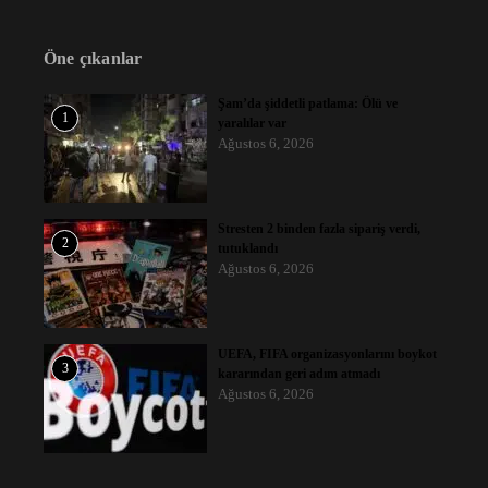
Öne çıkanlar
Şam’da şiddetli patlama: Ölü ve
1
yaralılar var
Ağustos 6, 2026
Stresten 2 binden fazla sipariş verdi,
2
tutuklandı
Ağustos 6, 2026
UEFA, FIFA organizasyonlarını boykot
3
kararından geri adım atmadı
Ağustos 6, 2026