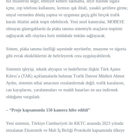
hız ihlallerini değil; emniyet kemeri takmama, seyir halinde sigara
içme, cep telefonu kullanımı, kırmızı ışık ihlali, yasaklı şeritlere girme,
sinyal vermeden dönüş yapma ve uygunsuz geçiş gibi birçok trafik
kuralı ihlalini anlık tespit edebilecek. Yeni nesil kameralar, MOBESE
olmayan güzergahlarda da plaka tanıma sistemiyle araçların tespitini
sağlayarak adli olaylara hızlı müdahale imkânı sağlayacak.
Sistem, plaka tanıma özelliği sayesinde seyrüsefer, muayene ve sigorta
gibi evrak eksikliklerini de belirleyerek ceza uygulayabilecek.
Sistemin işleyişi, teknik altyapısı ve hedeflerine ilişkin Türk Ajansı
Kıbrıs’a (TAK) açıklamalarda bulunan Trafik Dairesi Müdürü Ahmet
Aydın, sistemin nihai amacının cezalandırmak değil; trafik kazalarını,
can kayıplarını, yaralanmaları ve maddi hasarları en aza indirmek
olduğunu vurguladı.
– “Proje kapsamında 150 kamera hibe edildi”
Yeni sistemin, Türkiye Cumhuriyeti ile KKTC arasında 2023 yılında
imzalanan Ekonomik ve Mali İş Birliği Protokolü kapsamında ülkeye