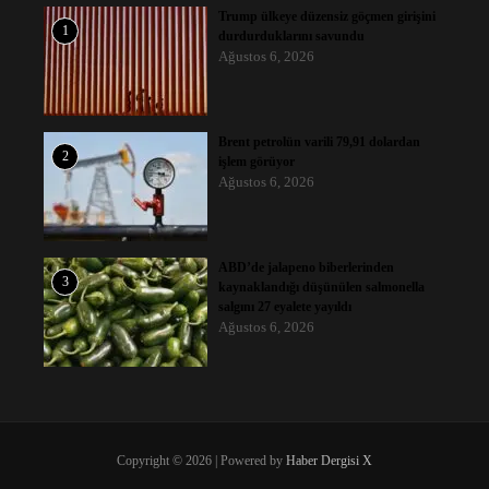
Trump ülkeye düzensiz göçmen girişini
1
durdurduklarını savundu
Ağustos 6, 2026
Brent petrolün varili 79,91 dolardan
2
işlem görüyor
Ağustos 6, 2026
ABD’de jalapeno biberlerinden
3
kaynaklandığı düşünülen salmonella
salgını 27 eyalete yayıldı
Ağustos 6, 2026
Copyright © 2026 | Powered by
Haber Dergisi X