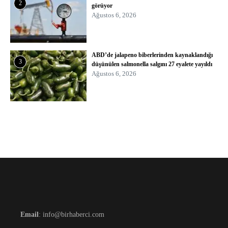
2
görüyor
Ağustos 6, 2026
ABD’de jalapeno biberlerinden kaynaklandığı
3
düşünülen salmonella salgını 27 eyalete yayıldı
Ağustos 6, 2026
Email
: info@birhaberci.com