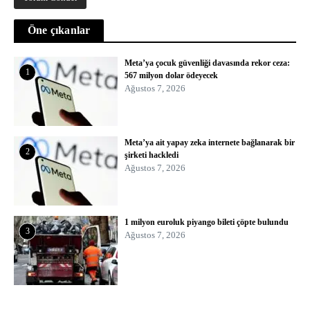
Öne çıkanlar
Meta’ya çocuk güvenliği davasında rekor ceza:
1
567 milyon dolar ödeyecek
Ağustos 7, 2026
Meta’ya ait yapay zeka internete bağlanarak bir
2
şirketi hackledi
Ağustos 7, 2026
1 milyon euroluk piyango bileti çöpte bulundu
3
Ağustos 7, 2026