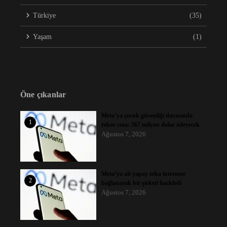
Türkiye
(35)
Yaşam
(1)
Öne çıkanlar
Meta’ya çocuk güvenliği davasında
1
rekor ceza: 567 milyon dolar ödeyecek
Ağustos 7, 2026
Meta’ya ait yapay zeka internete
2
bağlanarak bir şirketi hackledi
Ağustos 7, 2026