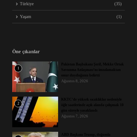
Türkiye
(35)
Yaşam
(1)
Öne çıkanlar
Pakistan Başbakanı Şerif, Mekke Ortak
1
Savunma Anlaşması’nı imzalamaktan
onur duyduğunu belirtti
Ağustos 8, 2026
KKTC’de yüksek sıcaklıklar nedeniyle
2
öğle saatlerinde açık alanda çalışmak 10
gün süreyle yasaklandı
Ağustos 7, 2026
ABD Başkanı Trump, doğumla