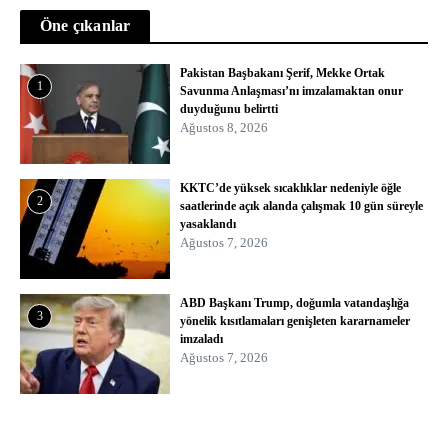
Öne çıkanlar
Pakistan Başbakanı Şerif, Mekke Ortak
1
Savunma Anlaşması’nı imzalamaktan onur
duyduğunu belirtti
Ağustos 8, 2026
KKTC’de yüksek sıcaklıklar nedeniyle öğle
2
saatlerinde açık alanda çalışmak 10 gün süreyle
yasaklandı
Ağustos 7, 2026
ABD Başkanı Trump, doğumla vatandaşlığa
3
yönelik kısıtlamaları genişleten kararnameler
imzaladı
Ağustos 7, 2026