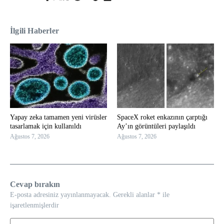
İlgili Haberler
Yapay zeka tamamen yeni virüsler
SpaceX roket enkazının çarptığı
tasarlamak için kullanıldı
Ay’ın görüntüleri paylaşıldı
Ağustos 7, 2026
Ağustos 7, 2026
Cevap bırakın
E-posta adresiniz yayınlanmayacak.
Gerekli alanlar
*
ile
işaretlenmişlerdir