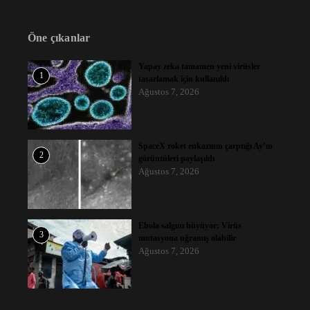
Öne çıkanlar
Yapay zeka tamamen yeni virüsler
1
tasarlamak için kullanıldı
Ağustos 7, 2026
SpaceX roket enkazının çarptığı Ay’ın
2
görüntüleri paylaşıldı
Ağustos 7, 2026
Ebola salgını büyüyor: Virüs
3
mutasyona uğramış olabilir
Ağustos 7, 2026