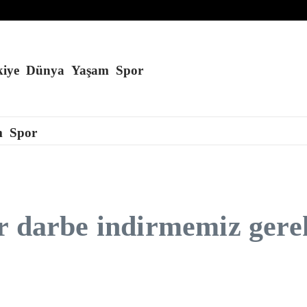
dı
iye
Dünya
Yaşam
Spor
m
Spor
r darbe indirmemiz gere