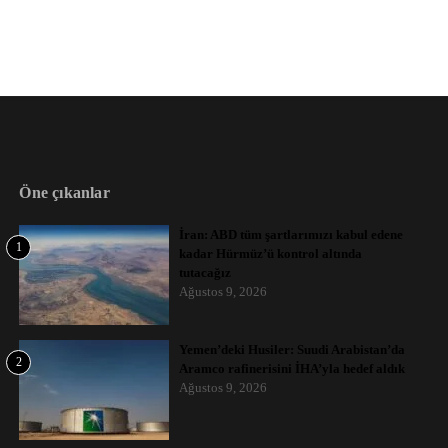
Öne çıkanlar
İran: ABD tüm şartlarımızı kabul edene
1
kadar Hürmüz’ü kontrol altında
tutacağız
Ağustos 9, 2026
Yemen’deki Husiler: Suudi Arabistan’da
2
Aramco rafinerisini İHA’yla hedef aldık
Ağustos 9, 2026