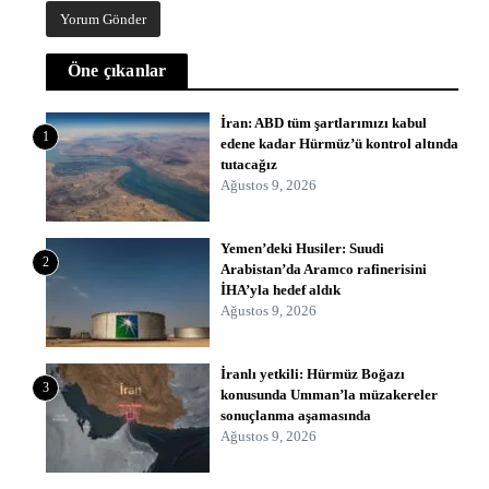
Öne çıkanlar
İran: ABD tüm şartlarımızı kabul
1
edene kadar Hürmüz’ü kontrol altında
tutacağız
Ağustos 9, 2026
Yemen’deki Husiler: Suudi
2
Arabistan’da Aramco rafinerisini
İHA’yla hedef aldık
Ağustos 9, 2026
İranlı yetkili: Hürmüz Boğazı
3
konusunda Umman’la müzakereler
sonuçlanma aşamasında
Ağustos 9, 2026