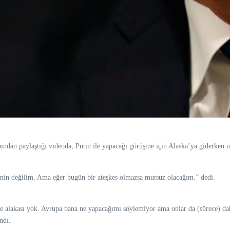
an paylaştığı videoda, Putin ile yapacağı görüşme için Alaska’ya giderken uça
n değilim. Ama eğer bugün bir ateşkes olmazsa mutsuz olacağım.” dedi.
le alakası yok. Avrupa bana ne yapacağımı söylemiyor ama onlar da (sürece) da
ndı.