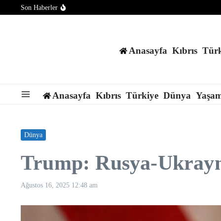
İçeriğe atla
Son Haberler
Meta’ya çocuk güvenliği davasında rekor ceza: 567 milyon dol
Meta’ya ait yapay zeka internete bağlanarak bir şirketi hackledi
1 milyon euroluk piyango bileti çöpte bulundu
Anasayfa
Kıbrıs
Türk
Anasayfa
Kıbrıs
Türkiye
Dünya
Yaşa
Dünya
Trump: Rusya-Ukrayna
Ağustos 16, 2025
12:48 am