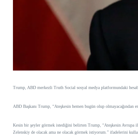
Trump, ABD merkezli Truth Social sosyal medya platformundaki hesabınd
ABD Başkanı Trump, “Ateşkesin hemen bugün olup olmayacağından emi
Kesin bir şeyler görmek istediğini belirten Trump, “Ateşkesin Avrupa i
Zelenskiy de olacak ama ne olacak görmek istiyorum.” ifadelerini kulla