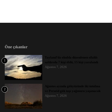
Öne çıkanlar
Tayland’da okulda düzenlenen silahlı
1
saldırıda 7 kişi öldü, 15 kişi yaralandı
Ağustos 7, 2026
Ağustos ayında gökyüzünde iki tutulma
2
ve Perseid gök taşı yağmuru yaşanacak
Ağustos 7, 2026