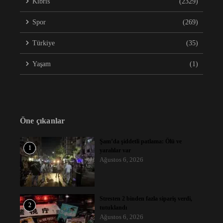
Kıbrıs
(2329)
Spor
(269)
Türkiye
(35)
Yaşam
(1)
Öne çıkanlar
Şam’da şiddetli patlama: Ölü ve
1
yaralılar var
Ağustos 6, 2026
Stresten 2 binden fazla sipariş verdi,
2
tutuklandı
Ağustos 6, 2026