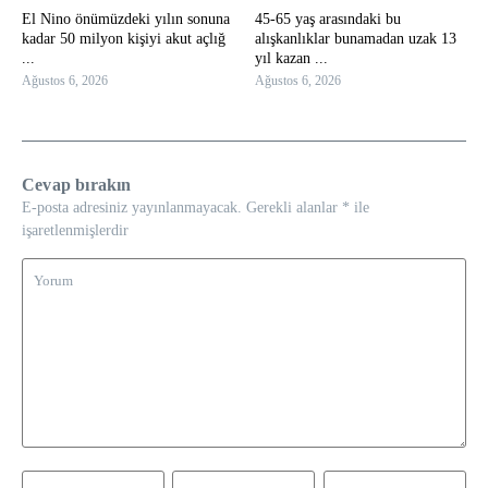
El Nino önümüzdeki yılın sonuna
45-65 yaş arasındaki bu
kadar 50 milyon kişiyi akut açlığ
alışkanlıklar bunamadan uzak 13
...
yıl kazan ...
Ağustos 6, 2026
Ağustos 6, 2026
Cevap bırakın
E-posta adresiniz yayınlanmayacak.
Gerekli alanlar
*
ile
işaretlenmişlerdir