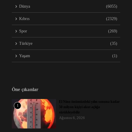
Dünya
(6055)
Kıbrıs
(2329)
Spor
(269)
Türkiye
(35)
Yaşam
(1)
Öne çıkanlar
El Nino önümüzdeki yılın sonuna kadar
1
50 milyon kişiyi akut açlığa
sürükleyebilir
Ağustos 6, 2026