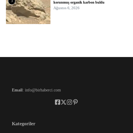
3
korunmuş organik karbon buldu
Ağustos 6, 2026
Email
: info@birhaberci.com
Kategoriler