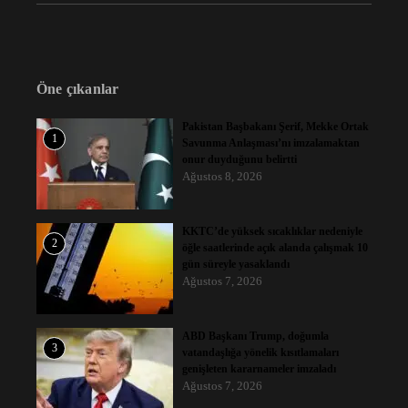
Öne çıkanlar
Pakistan Başbakanı Şerif, Mekke Ortak
1
Savunma Anlaşması’nı imzalamaktan
onur duyduğunu belirtti
Ağustos 8, 2026
KKTC’de yüksek sıcaklıklar nedeniyle
2
öğle saatlerinde açık alanda çalışmak 10
gün süreyle yasaklandı
Ağustos 7, 2026
ABD Başkanı Trump, doğumla
3
vatandaşlığa yönelik kısıtlamaları
genişleten kararnameler imzaladı
Ağustos 7, 2026