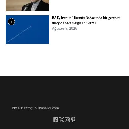
BAE, İran’ın Hürmüz Boğazı’nda bir gemisini
3
füzeyle hedef aldığını duyurdu
Ağustos 8, 2026
Email
: info@birhaberci.com