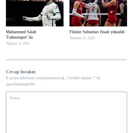
Muhammed Salah
Filenin Sultanları finale yükseldi
Trabzonspor’da
Temmuz 25, 2026
Ağustos 4, 2026
Cevap bırakın
E-posta adresiniz yayınlanmayacak.
Gerekli alanlar
*
ile
işaretlenmişlerdir