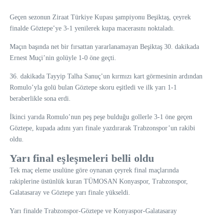
Geçen sezonun Ziraat Türkiye Kupası şampiyonu Beşiktaş, çeyrek
finalde Göztepe’ye 3-1 yenilerek kupa macerasını noktaladı.
Maçın başında net bir fırsattan yararlanamayan Beşiktaş 30. dakikada
Ernest Muçi’nin golüyle 1-0 öne geçti.
36. dakikada Tayyip Talha Sanuç’un kırmızı kart görmesinin ardından
Romulo’yla golü bulan Göztepe skoru eşitledi ve ilk yarı 1-1
beraberlikle sona erdi.
İkinci yarıda Romulo’nun peş peşe bulduğu gollerle 3-1 öne geçen
Göztepe, kupada adını yarı finale yazdırarak Trabzonspor’un rakibi
oldu.
Yarı final eşleşmeleri belli oldu
Tek maç eleme usulüne göre oynanan çeyrek final maçlarında
rakiplerine üstünlük kuran TÜMOSAN Konyaspor, Trabzonspor,
Galatasaray ve Göztepe yarı finale yükseldi.
Yarı finalde Trabzonspor-Göztepe ve Konyaspor-Galatasaray