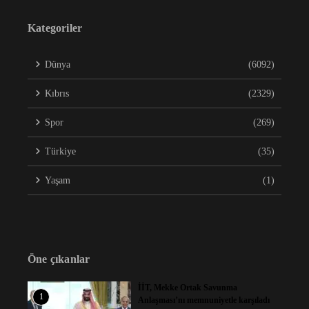
Kategoriler
Dünya
(6092)
Kıbrıs
(2329)
Spor
(269)
Türkiye
(35)
Yaşam
(1)
Öne çıkanlar
İİT, Mekke Ortak Savunma
1
Anlaşması’nı memnuniyetle karşıladı