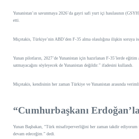
Yunanistan’ın savunmaya 2026’da gayri safi yurt içi hasılasının (GSYH)
etti.
Miçotakis, Türkiye’nin ABD’den F-35 alma olasılığına ilişkin soruya is
Yunan pilotların, 2027’de Yunanistan için hazırlanan F-35’lerde eğiti
satmayacağını söyleyecek de Yunanistan değildir.” ifadesini kullandı.
Miçotakis, kendisinin her zaman Türkiye ve Yunanistan arasında verimli v
“Cumhurbaşkanı Erdoğan’la ya
Yunan Başbakan, “Türk misafirperverliğini her zaman takdir ediyorum 
devam edeceğim.” dedi.