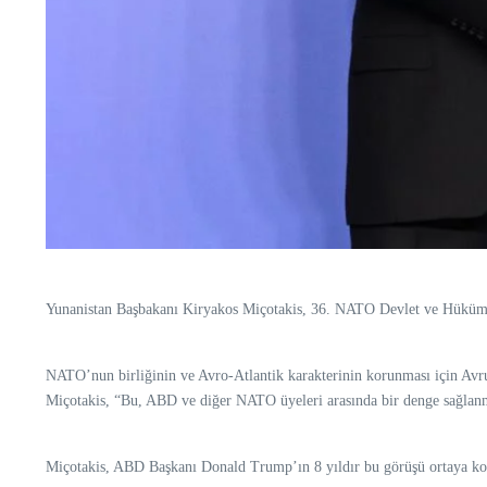
Yunanistan Başbakanı Kiryakos Miçotakis, 36.⁠ ⁠NATO Devlet ve Hüküme
NATO’nun birliğinin ve Avro-Atlantik karakterinin korunması için Avrupa
Miçotakis, “Bu, ABD ve diğer NATO üyeleri arasında bir denge sağlanm
Miçotakis, ABD Başkanı Donald Trump’ın 8 yıldır bu görüşü ortaya koy