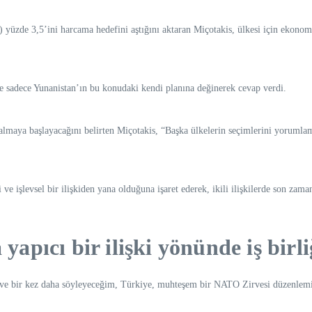
 yüzde 3,5’ini harcama hedefini aştığını aktaran Miçotakis, ülkesi için ekono
e sadece Yunanistan’ın bu konudaki kendi planına değinerek cevap verdi.
m almaya başlayacağını belirten Miçotakis, “Başka ülkelerin seçimlerini yorum
e işlevsel bir ilişkiden yana olduğuna işaret ederek, ikili ilişkilerde son zaman
pıcı bir ilişki yönünde iş bir
ve bir kez daha söyleyeceğim, Türkiye, muhteşem bir NATO Zirvesi düzenlemiş.