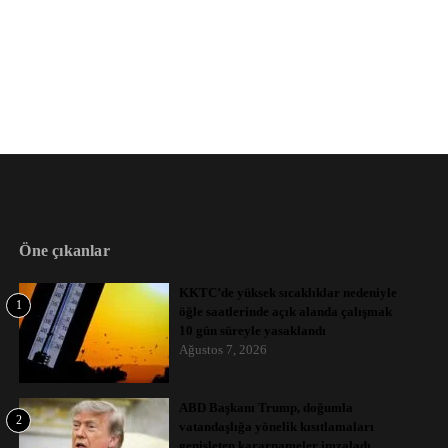
Öne çıkanlar
KKTC’de yüksek sıcaklıklar nedeniyle
1
öğle saatlerinde açık alanda çalışmak
10 gün süreyle yasaklandı
Ağustos 7, 2026
ABD Başkanı Trump, doğumla
2
vatandaşlığa yönelik kısıtlamaları
genişleten kararnameler imzaladı