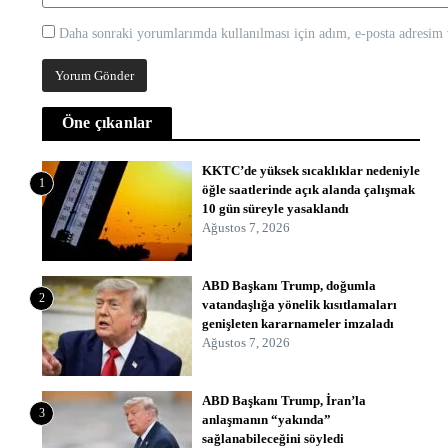
Daha sonraki yorumlarımda kullanılması için adım, e-posta adresim v
Öne çıkanlar
KKTC’de yüksek sıcaklıklar nedeniyle
1
öğle saatlerinde açık alanda çalışmak
10 gün süreyle yasaklandı
Ağustos 7, 2026
ABD Başkanı Trump, doğumla
2
vatandaşlığa yönelik kısıtlamaları
genişleten kararnameler imzaladı
Ağustos 7, 2026
ABD Başkanı Trump, İran’la
3
anlaşmanın “yakında”
sağlanabileceğini söyledi