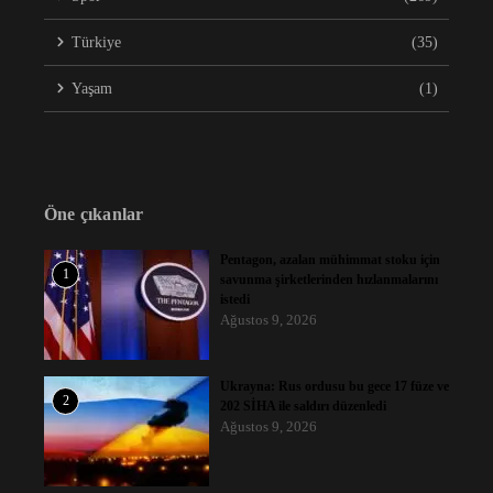
Türkiye
(35)
Yaşam
(1)
Öne çıkanlar
Pentagon, azalan mühimmat stoku için
1
savunma şirketlerinden hızlanmalarını
istedi
Ağustos 9, 2026
Ukrayna: Rus ordusu bu gece 17 füze ve
2
202 SİHA ile saldırı düzenledi
Ağustos 9, 2026