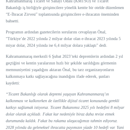
Kahramanmaraş Ticaret ve Sanayi Odası (KMTSO) ve Ticaret
Bakanlığı iş birliğiyle girişimcilere yönelik kentte bir otelde düzenlenen
“E-İhracat Zirvesi” toplantısında girişimcilere e-ihracatın öneminden
bahsetti.
Programın ardından gazetecilerin sorularını cevaplayan Önal,
“Türkiye’de 2022 yılında 2 milyar dolar olan e-ihracat 2023 yılında 5
miyar dolar, 2024 yılında ise 6,4 milyar dolara yaklaştı” dedi.
Kahramanmaraş merkezli 6 Şubat 2023’teki depremlerin ardından 2 yıl
geçtiğini ve kentin yaralarının hızlı bir şekilde sarıldığını görmenin
memnuniyetini yaşadığını aktaran Önal, bu tarz organizasyonların
kalkınmaya katkı sağlayacağına inandığını ifade ederek, şunları
kaydetti:
“Ticaret Bakanlığı olarak depremi yaşayan Kahramanmaraş’ın
kalkınması ve kalkınırken de özellikle dijital ticaret konusunda gerekli
katkıyı sağlamak istiyoruz. Ticaret Bakanımız 2025 yılı hedefini 8 milyar
dolar olarak açıkladı. Fakat kur nedeniyle biraz daha revize etmek
durumunda kaldık. Fakat bu rakama ulaşacağımızı tahmin ediyoruz.
2028 yılında da geleneksel ihracatta payımızın yüzde 10 hedefi var. Yani