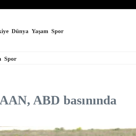
ok yakın
 aradığı iddia edildi
ikliğinin tehdidi altında
iye
Dünya
Yaşam
Spor
m
Spor
KAAN, ABD basınında