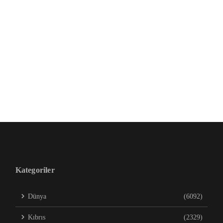
Kategoriler
Dünya
(6092)
Kıbrıs
(2329)