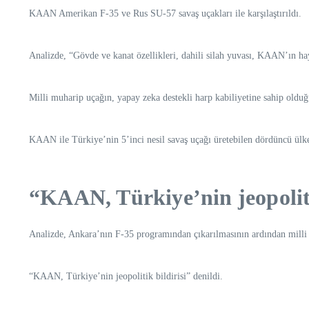
KAAN Amerikan F-35 ve Rus SU-57 savaş uçakları ile karşılaştırıldı.
Analizde, “Gövde ve kanat özellikleri, dahili silah yuvası, KAAN’ın hayal
Milli muharip uçağın, yapay zeka destekli harp kabiliyetine sahip olduğu
KAAN ile Türkiye’nin 5’inci nesil savaş uçağı üretebilen dördüncü ülke
“KAAN, Türkiye’nin jeopoliti
Analizde, Ankara’nın F-35 programından çıkarılmasının ardından milli uç
“KAAN, Türkiye’nin jeopolitik bildirisi” denildi.