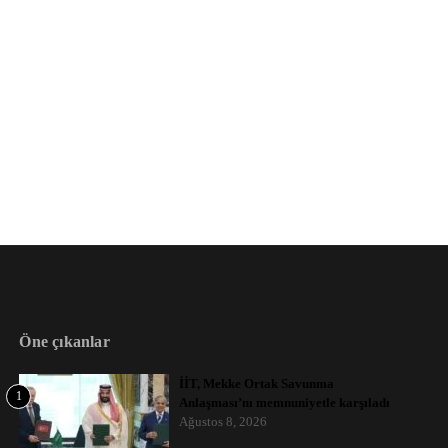
Öne çıkanlar
İİT, Mekke Ortak Savunma
1
Anlaşması’nı memnuniyetle karşıladı
Ağustos 8, 2026