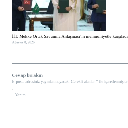
İİT, Mekke Ortak Savunma Anlaşması’nı memnuniyetle karşıladı
Ağustos 8, 2026
Cevap bırakın
E-posta adresiniz yayınlanmayacak.
Gerekli alanlar
*
ile işaretlenmişler