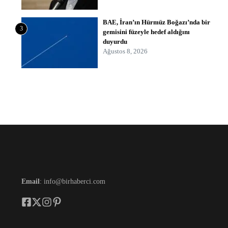
BAE, İran’ın Hürmüz Boğazı’nda bir
3
gemisini füzeyle hedef aldığını
duyurdu
Ağustos 8, 2026
Email
: info@birhaberci.com