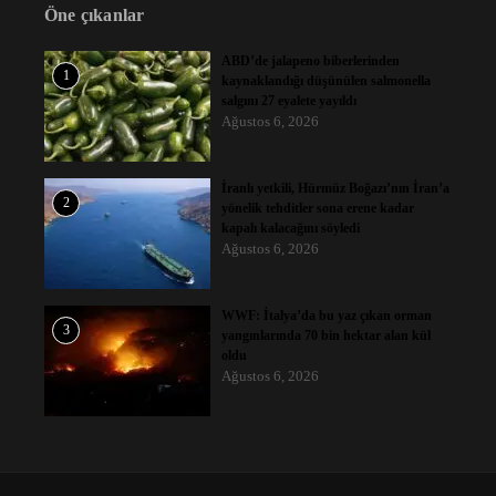
Öne çıkanlar
ABD’de jalapeno biberlerinden
1
kaynaklandığı düşünülen salmonella
salgını 27 eyalete yayıldı
Ağustos 6, 2026
İranlı yetkili, Hürmüz Boğazı’nın İran’a
2
yönelik tehditler sona erene kadar
kapalı kalacağını söyledi
Ağustos 6, 2026
WWF: İtalya’da bu yaz çıkan orman
3
yangınlarında 70 bin hektar alan kül
oldu
Ağustos 6, 2026