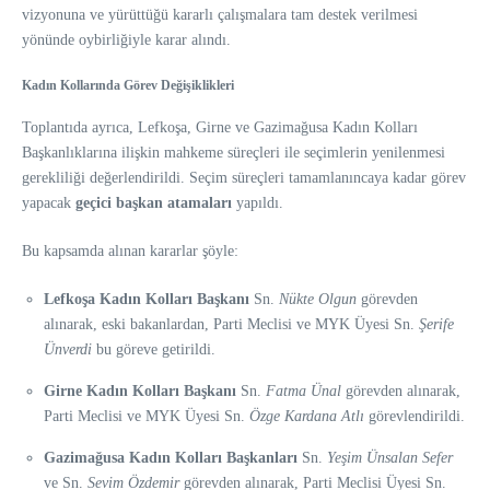
vizyonuna ve yürüttüğü kararlı çalışmalara tam destek verilmesi
yönünde oybirliğiyle karar alındı.
Kadın Kollarında Görev Değişiklikleri
Toplantıda ayrıca, Lefkoşa, Girne ve Gazimağusa Kadın Kolları
Başkanlıklarına ilişkin mahkeme süreçleri ile seçimlerin yenilenmesi
gerekliliği değerlendirildi. Seçim süreçleri tamamlanıncaya kadar görev
yapacak
geçici başkan atamaları
yapıldı.
Bu kapsamda alınan kararlar şöyle:
Lefkoşa Kadın Kolları Başkanı
Sn.
Nükte Olgun
görevden
alınarak, eski bakanlardan, Parti Meclisi ve MYK Üyesi Sn.
Şerife
Ünverdi
bu göreve getirildi.
Girne Kadın Kolları Başkanı
Sn.
Fatma Ünal
görevden alınarak,
Parti Meclisi ve MYK Üyesi Sn.
Özge Kardana Atlı
görevlendirildi.
Gazimağusa Kadın Kolları Başkanları
Sn.
Yeşim Ünsalan Sefer
ve Sn.
Sevim Özdemir
görevden alınarak, Parti Meclisi Üyesi Sn.