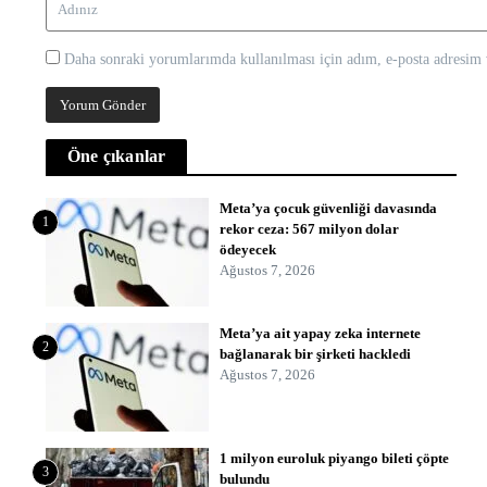
Daha sonraki yorumlarımda kullanılması için adım, e-posta adresim v
Öne çıkanlar
Meta’ya çocuk güvenliği davasında
1
rekor ceza: 567 milyon dolar
ödeyecek
Ağustos 7, 2026
Meta’ya ait yapay zeka internete
2
bağlanarak bir şirketi hackledi
Ağustos 7, 2026
1 milyon euroluk piyango bileti çöpte
3
bulundu