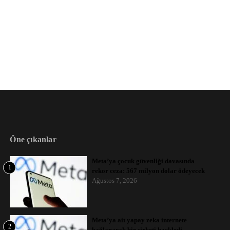
Öne çıkanlar
Meta’ya çocuk güvenliği davasında
1
rekor ceza: 567 milyon dolar ödeyecek
Ağustos 7, 2026
Meta’ya ait yapay zeka internete
2
bağlanarak bir şirketi hackledi