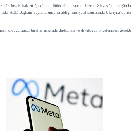
ört kez iştirak ettiğim ‘Gönüllüler Koalisyonu Liderler Zirvesi’nin bugün be
ıda, ABD Başkanı Sayın Trump’ın aldığı inisiyatif sonrasında Ukrayna’da adil v
 hazır olduğumuzu, taraflar arasında diplomasi ve diyalogun öncelenmesi gerektiğ
”