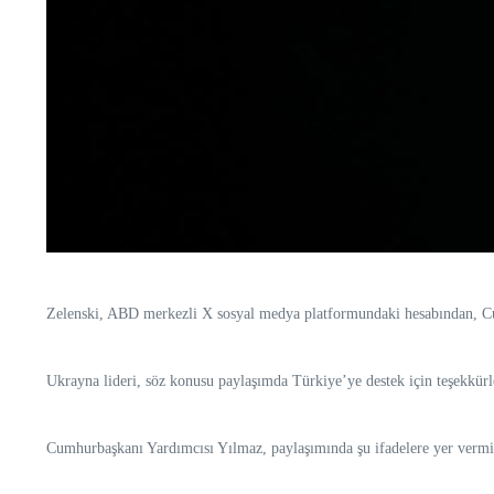
Zelenski, ABD merkezli X sosyal medya platformundaki hesabından, Cum
Ukrayna lideri, söz konusu paylaşımda Türkiye’ye destek için teşekkürl
Cumhurbaşkanı Yardımcısı Yılmaz, paylaşımında şu ifadelere yer vermiş