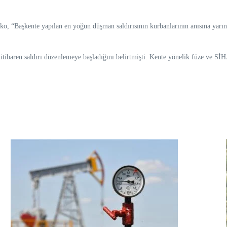
içko, “Başkente yapılan en yoğun düşman saldırısının kurbanlarının anısına yarı
ibaren saldırı düzenlemeye başladığını belirtmişti. Kente yönelik füze ve SİHA’