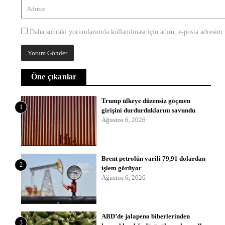
Daha sonraki yorumlarımda kullanılması için adım, e-posta adresim v
Öne çıkanlar
Trump ülkeye düzensiz göçmen
1
girişini durdurduklarını savundu
Ağustos 6, 2026
Brent petrolün varili 79,91 dolardan
2
işlem görüyor
Ağustos 6, 2026
ABD’de jalapeno biberlerinden
3