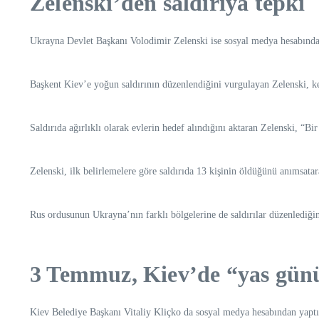
Zelenski’den saldırıya tepki
Ukrayna Devlet Başkanı Volodimir Zelenski ise sosyal medya hesabından 
Başkent Kiev’e yoğun saldırının düzenlendiğini vurgulayan Zelenski, ke
Saldırıda ağırlıklı olarak evlerin hedef alındığını aktaran Zelenski, “Bir 
Zelenski, ilk belirlemelere göre saldırıda 13 kişinin öldüğünü anımsatarak
Rus ordusunun Ukrayna’nın farklı bölgelerine de saldırılar düzenlediğini
3 Temmuz, Kiev’de “yas günü”
Kiev Belediye Başkanı Vitaliy Kliçko da sosyal medya hesabından yaptığı 