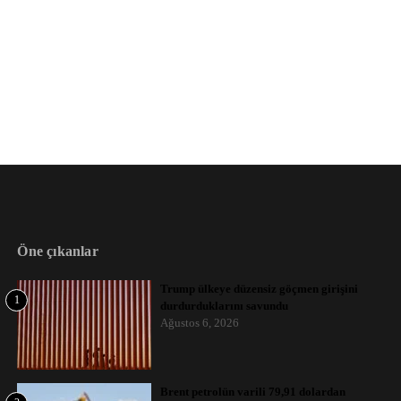
Öne çıkanlar
Trump ülkeye düzensiz göçmen girişini
1
durdurduklarını savundu
Ağustos 6, 2026
Brent petrolün varili 79,91 dolardan