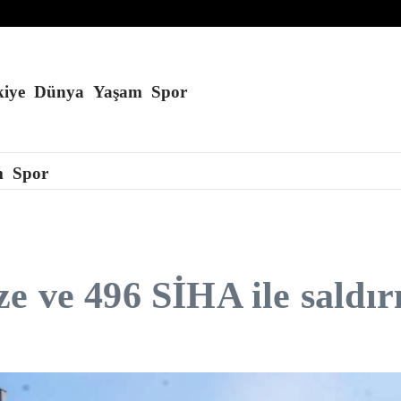
füze fırlattı
erene kadar kapalı kalacağını söyledi
 alan kül oldu
iye
Dünya
Yaşam
Spor
m
Spor
e ve 496 SİHA ile saldır