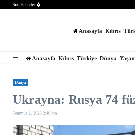
İçeriğe atla
Son Haberler
Güney Kore: Kuzey Kore, Japon Denizi yönüne tanımlanamayan 
İranlı yetkili, Hürmüz Boğazı’nın İran’a yönelik tehditler sona 
WWF: İtalya’da bu yaz çıkan orman yangınlarında 70 bin hektar
Anasayfa
Kıbrıs
Türk
Anasayfa
Kıbrıs
Türkiye
Dünya
Yaşa
Dünya
Ukrayna: Rusya 74 füz
Temmuz 2, 2026
2:40 pm