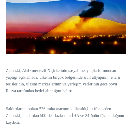
Zelenski, ABD merkezli X şirketinin sosyal medya platformundan
yaptığı açıklamada, ülkenin birçok bölgesinde sivil altyapının, enerji
tesislerinin, ulaşım merkezlerinin ve yerleşim yerlerinin gece boyu
Rusya tarafından hedef alındığını belirtti.
Saldırılarda toplam 526 imha aracının kullanıldığını ifade eden
Zelenski, bunlardan 500’den fazlasının İHA ve 24’ünün füze olduğunu
kaydetti.