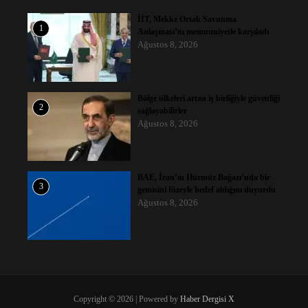
İİT, Mekke Ortak Savunma
1
Anlaşması’nı memnuniyetle karşıladı
Ağustos 8, 2026
Bölge ülkeleri artan iş birliğiyle güvenliği
2
sağlayabilirler
Ağustos 8, 2026
BAE, İran’ın Hürmüz Boğazı’nda bir
3
gemisini füzeyle hedef aldığını duyurdu
Ağustos 8, 2026
Copyright © 2026 | Powered by
Haber Dergisi X