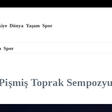
ıyor
ran’ı cesaretlendirebilir
 kaçmayı başardı
iye
Dünya
Yaşam
Spor
m
Spor
 Pişmiş Toprak Sempozy