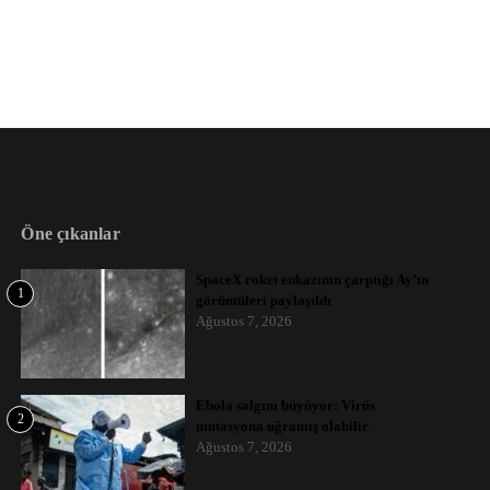
Öne çıkanlar
SpaceX roket enkazının çarptığı Ay’ın
1
görüntüleri paylaşıldı
Ağustos 7, 2026
Ebola salgını büyüyor: Virüs
2
mutasyona uğramış olabilir
Ağustos 7, 2026