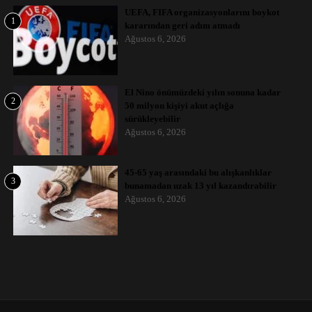
UEFA, FIFA organizasyonlarını boykot
1
kararından geri adım atmadı
Ağustos 6, 2026
El Nino önümüzdeki yılın sonuna kadar
2
50 milyon kişiyi akut açlığa
sürükleyebilir
Ağustos 6, 2026
45-65 yaş arasındaki bu alışkanlıklar
3
bunamadan uzak 13 yıl kazandırabilir
Ağustos 6, 2026