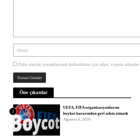
Daha sonraki yorumlarımda kullanılması için adım, e-posta adresim v
Öne çıkanlar
UEFA, FIFA organizasyonlarını
1
boykot kararından geri adım atmadı
Ağustos 6, 2026