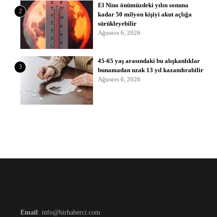
El Nino önümüzdeki yılın sonuna
2
kadar 50 milyon kişiyi akut açlığa
sürükleyebilir
Ağustos 6, 2026
45-65 yaş arasındaki bu alışkanlıklar
3
bunamadan uzak 13 yıl kazandırabilir
Ağustos 6, 2026
Email
: info@birhaberci.com