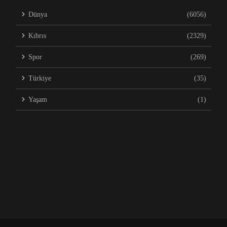
Dünya
(6056)
Kıbrıs
(2329)
Spor
(269)
Türkiye
(35)
Yaşam
(1)