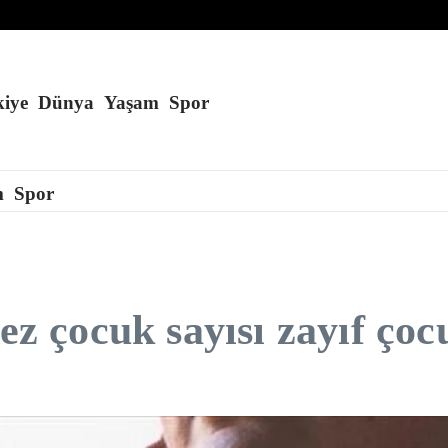
 karbon buldu
’a konuşlandırmayı planlıyor
kurduğu öne sürüldü
iye
Dünya
Yaşam
Spor
m
Spor
çocuk sayısı zayıf çocu