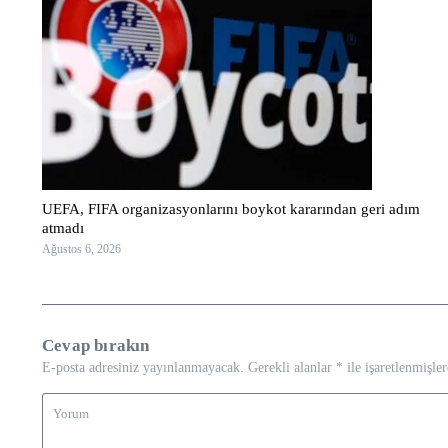
UEFA, FIFA organizasyonlarını boykot kararından geri adım
atmadı
Ağustos 6, 2026
Cevap bırakın
E-posta adresiniz yayınlanmayacak.
Gerekli alanlar
*
ile işaretlenmişler