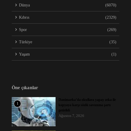
Dünya
(6070)
Kıbrıs
(2329)
Spor
(269)
Türkiye
(35)
Yaşam
(1)
Öne çıkanlar
Danimarka’da okullara yapay zeka ile
1
kopyaya karşı sözlü savunma şartı
getirildi
Ağustos 7, 2026