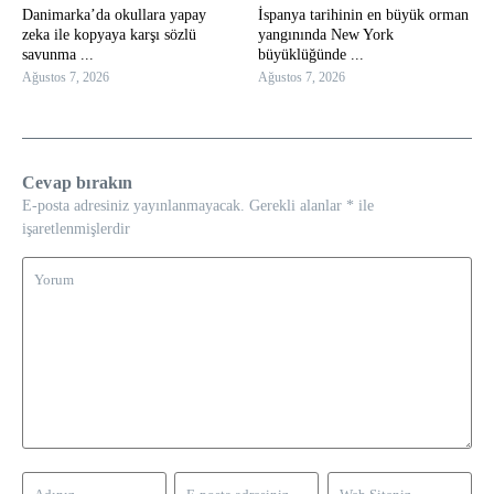
Danimarka’da okullara yapay
İspanya tarihinin en büyük orman
zeka ile kopyaya karşı sözlü
yangınında New York
savunma ...
büyüklüğünde ...
Ağustos 7, 2026
Ağustos 7, 2026
Cevap bırakın
E-posta adresiniz yayınlanmayacak.
Gerekli alanlar
*
ile
işaretlenmişlerdir