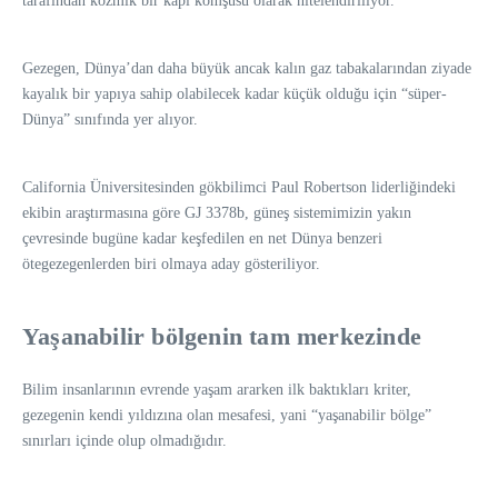
tarafından kozmik bir kapı komşusu olarak nitelendiriliyor.
Gezegen, Dünya’dan daha büyük ancak kalın gaz tabakalarından ziyade
kayalık bir yapıya sahip olabilecek kadar küçük olduğu için “süper-
Dünya” sınıfında yer alıyor.
California Üniversitesinden gökbilimci Paul Robertson liderliğindeki
ekibin araştırmasına göre GJ 3378b, güneş sistemimizin yakın
çevresinde bugüne kadar keşfedilen en net Dünya benzeri
ötegezegenlerden biri olmaya aday gösteriliyor.
Yaşanabilir bölgenin tam merkezinde
Bilim insanlarının evrende yaşam ararken ilk baktıkları kriter,
gezegenin kendi yıldızına olan mesafesi, yani “yaşanabilir bölge”
sınırları içinde olup olmadığıdır.