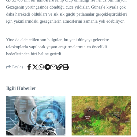
GJ 3378b’nin bir atmosfere sahip olup olmadığı ise henüz bilinmiyor.
Gezegenin yörüngesinde döndüğü cüce yıldızlar, Güneş’e kıyasla çok
daha hareketli oldukları ve sık sık güçlü patlamalar gerçekleştirdikleri
için yakınlarındaki gezegenlerin atmosferini zamanla yok edebiliyor.
Yine de elde edilen son bulgular, bu yeni dünyayı gelecekte
teleskoplarla yapılacak yaşam araştırmalarının en öncelikli
hedeflerinden biri haline getirdi.
Paylaş
İlgili Haberler