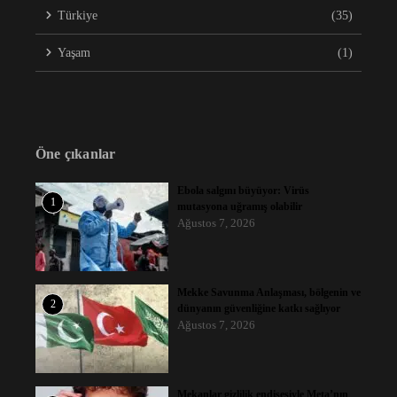
Türkiye
(35)
Yaşam
(1)
Öne çıkanlar
Ebola salgını büyüyor: Virüs
1
mutasyona uğramış olabilir
Ağustos 7, 2026
Mekke Savunma Anlaşması, bölgenin ve
2
dünyanın güvenliğine katkı sağlıyor
Ağustos 7, 2026
Mekanlar gizlilik endişesiyle Meta’nın