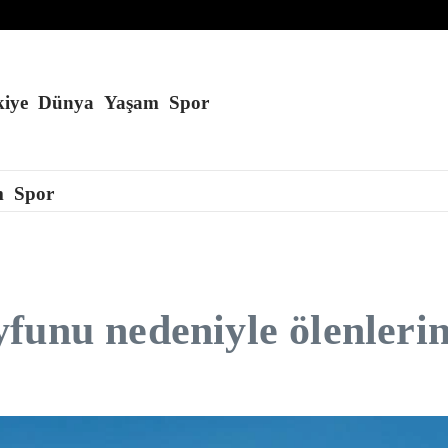
laşması
iye
Dünya
Yaşam
Spor
m
Spor
unu nedeniyle ölenlerin 