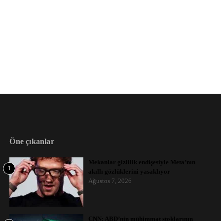
Öne çıkanlar
Mekanlar gizlilik endişesiyle Meta’nın
1
akıllı gözlüklerini yasaklıyor
Ağustos 7, 2026
CNN: ABD’nin mühimmat stoklarının