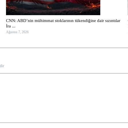
CNN: ABD’nin mühimmat stoklarının tükendiğine dair sızıntılar
İra ...
Ağustos 7, 2026
dir