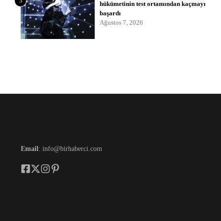
3
hükümetinin test ortamından kaçmayı
başardı
Ağustos 7, 2026
Email
: info@birhaberci.com