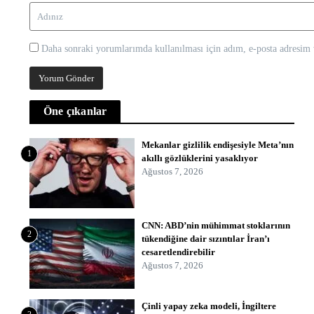
Daha sonraki yorumlarımda kullanılması için adım, e-posta adresim v
Öne çıkanlar
Mekanlar gizlilik endişesiyle Meta’nın
1
akıllı gözlüklerini yasaklıyor
Ağustos 7, 2026
CNN: ABD’nin mühimmat stoklarının
2
tükendiğine dair sızıntılar İran’ı
cesaretlendirebilir
Ağustos 7, 2026
Çinli yapay zeka modeli, İngiltere