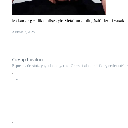
Mekanlar gizlilik endişesiyle Meta’nın akıllı gözlüklerini yasakl
...
Ağustos 7, 2026
Cevap bırakın
E-posta adresiniz yayınlanmayacak.
Gerekli alanlar
*
ile işaretlenmişler