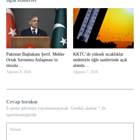
İlgili Haberler
Pakistan Başbakanı Şerif, Mekke
KKTC’de yüksek sıcaklıklar
Ortak Savunma Anlaşması’nı
nedeniyle öğle saatlerinde açık
imzala ...
alanda ...
Ağustos 8, 2026
Ağustos 7, 2026
Cevap bırakın
E-posta adresiniz yayınlanmayacak.
Gerekli alanlar
*
ile
işaretlenmişlerdir