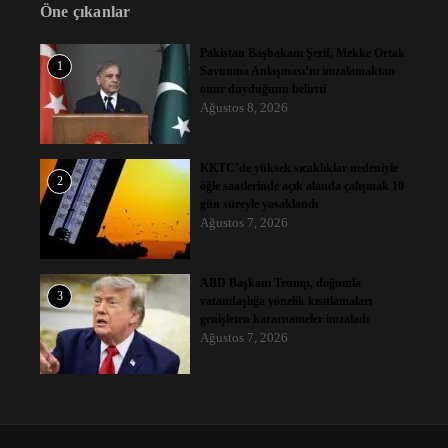
Öne çıkanlar
Pakistan Başbakanı Şerif, Mekke Ortak
1
Savunma Anlaşması’nı imzalamaktan
onur duyduğunu belirtti
Ağustos 8, 2026
KKTC’de yüksek sıcaklıklar nedeniyle
2
öğle saatlerinde açık alanda çalışmak 10
gün süreyle yasaklandı
Ağustos 7, 2026
ABD Başkanı Trump, doğumla
3
vatandaşlığa yönelik kısıtlamaları
genişleten kararnameler imzaladı
Ağustos 7, 2026