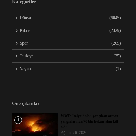
Kategoriler
Dünya
(6045)
Kıbrıs
(2329)
Spor
(269)
Türkiye
(35)
Yaşam
(1)
Öne çıkanlar
WWF: İtalya’da bu yaz çıkan orman
1
yangınlarında 70 bin hektar alan kül
oldu
Ağustos 6, 2026