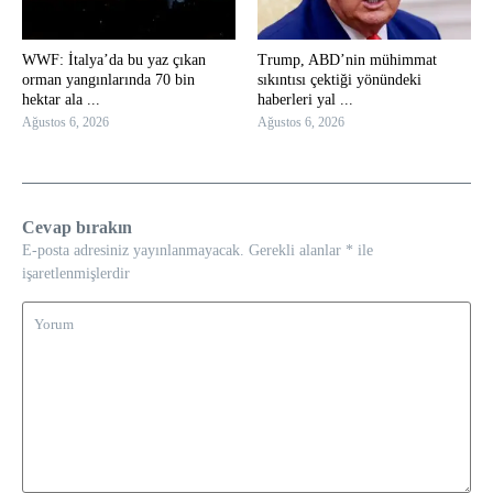
WWF: İtalya’da bu yaz çıkan
Trump, ABD’nin mühimmat
orman yangınlarında 70 bin
sıkıntısı çektiği yönündeki
hektar ala ...
haberleri yal ...
Ağustos 6, 2026
Ağustos 6, 2026
Cevap bırakın
E-posta adresiniz yayınlanmayacak.
Gerekli alanlar
*
ile
işaretlenmişlerdir