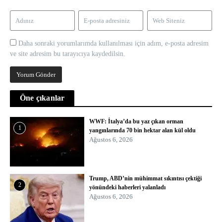
Daha sonraki yorumlarımda kullanılması için adım, e-posta adresim
ve site adresim bu tarayıcıya kaydedilsin.
Öne çıkanlar
WWF: İtalya’da bu yaz çıkan orman
1
yangınlarında 70 bin hektar alan kül oldu
Ağustos 6, 2026
Trump, ABD’nin mühimmat sıkıntısı çektiği
2
yönündeki haberleri yalanladı
Ağustos 6, 2026