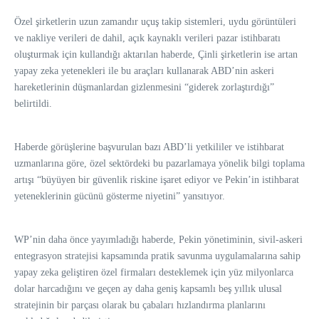
Özel şirketlerin uzun zamandır uçuş takip sistemleri, uydu görüntüleri
ve nakliye verileri de dahil, açık kaynaklı verileri pazar istihbaratı
oluşturmak için kullandığı aktarılan haberde, Çinli şirketlerin ise artan
yapay zeka yetenekleri ile bu araçları kullanarak ABD’nin askeri
hareketlerinin düşmanlardan gizlenmesini “giderek zorlaştırdığı”
belirtildi.
Haberde görüşlerine başvurulan bazı ABD’li yetkililer ve istihbarat
uzmanlarına göre, özel sektördeki bu pazarlamaya yönelik bilgi toplama
artışı “büyüyen bir güvenlik riskine işaret ediyor ve Pekin’in istihbarat
yeteneklerinin gücünü gösterme niyetini” yansıtıyor.
WP’nin daha önce yayımladığı haberde, Pekin yönetiminin, sivil-askeri
entegrasyon stratejisi kapsamında pratik savunma uygulamalarına sahip
yapay zeka geliştiren özel firmaları desteklemek için yüz milyonlarca
dolar harcadığını ve geçen ay daha geniş kapsamlı beş yıllık ulusal
stratejinin bir parçası olarak bu çabaları hızlandırma planlarını