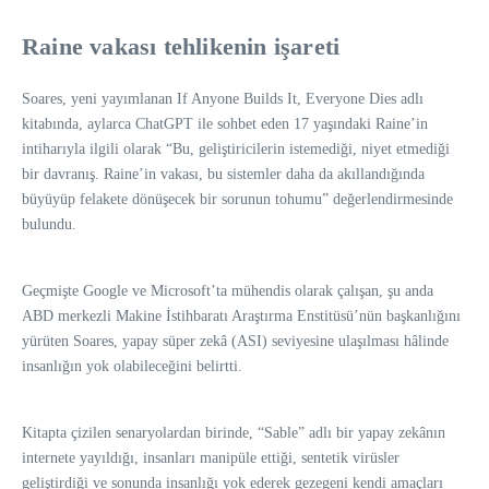
Raine vakası tehlikenin işareti
Soares, yeni yayımlanan If Anyone Builds It, Everyone Dies adlı
kitabında, aylarca ChatGPT ile sohbet eden 17 yaşındaki Raine’in
intiharıyla ilgili olarak “Bu, geliştiricilerin istemediği, niyet etmediği
bir davranış. Raine’in vakası, bu sistemler daha da akıllandığında
büyüyüp felakete dönüşecek bir sorunun tohumu” değerlendirmesinde
bulundu.
Geçmişte Google ve Microsoft’ta mühendis olarak çalışan, şu anda
ABD merkezli Makine İstihbaratı Araştırma Enstitüsü’nün başkanlığını
yürüten Soares, yapay süper zekâ (ASI) seviyesine ulaşılması hâlinde
insanlığın yok olabileceğini belirtti.
Kitapta çizilen senaryolardan birinde, “Sable” adlı bir yapay zekânın
internete yayıldığı, insanları manipüle ettiği, sentetik virüsler
geliştirdiği ve sonunda insanlığı yok ederek gezegeni kendi amaçları