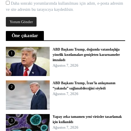
Daha sonraki yorumlarımda kullanılması için adım, e-posta adresim
ve site adresim bu tarayıcıya kaydedilsin.
Öne çıkanlar
ABD Başkanı Trump, doğumla vatandaşlığa
1
yönelik kısıtlamaları genişleten kararnameler
imzaladı
Ağustos 7, 2026
ABD Başkanı Trump, İran’la anlaşmanın
2
“yakında” sağlanabileceğini söyledi
Ağustos 7, 2026
Yapay zeka tamamen yeni virüsler tasarlamak
3
için kullanıldı
Ağustos 7, 2026