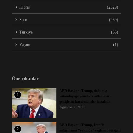
Kıbrıs
(2329)
Spor
(269)
Türkiye
(35)
Yaşam
(1)
Öne çıkanlar
ABD Başkanı Trump, doğumla
1
vatandaşlığa yönelik kısıtlamaları
genişleten kararnameler imzaladı
Ağustos 7, 2026
ABD Başkanı Trump, İran’la
2
anlaşmanın “yakında” sağlanabileceğini