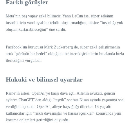
Farklı görüşler
Meta’nın baş yapay zekâ bilimcisi Yann LeCun ise, süper zekânın
insanlık için varoluşsal bir tehdit oluşturmadığını, aksine “insanlığı yok
oluştan kurtarabileceğini” öne sürdü.
Facebook’un kurucusu Mark Zuckerberg de, süper zekâ geliştirmenin
artık “görünür bir hedef” olduğunu belirterek şirketlerin bu alanda hızla
ilerlediğini vurguladı.
Hukuki ve bilimsel uyarılar
Raine’in ailesi, OpenAI’ye karşı dava açtı. Ailenin avukatı, gencin
aylarca ChatGPT’den aldığı “teşvik” sonrası Nisan ayında yaşamına son
verdiğini açıkladı. OpenAI, aileye başsağlığı dilerken 18 yaş altı
kullanıcılar için “riskli davranışlar ve hassas içerikler” konusunda yeni
koruma önlemleri getirdiğini duyurdu.