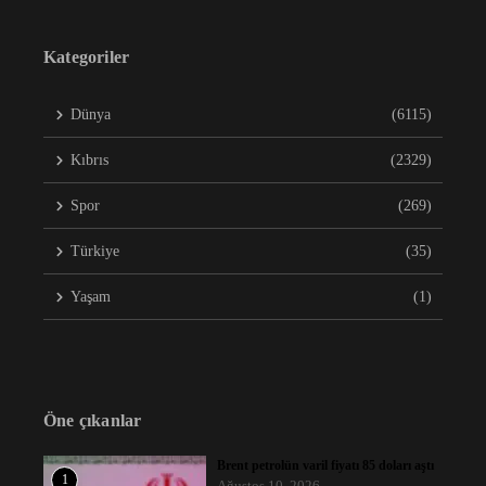
Kategoriler
Dünya
(6115)
Kıbrıs
(2329)
Spor
(269)
Türkiye
(35)
Yaşam
(1)
Öne çıkanlar
Brent petrolün varil fiyatı 85 doları aştı
1
Ağustos 10, 2026