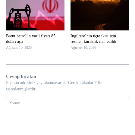
Brent petrolün varil fiyatı 85
İngiltere’nin üçte ikisi için
doları aştı
resmen kuraklık ilan edildi
Ağustos 10, 2026
Ağustos 10, 2026
Cevap bırakın
E-posta adresiniz yayınlanmayacak.
Gerekli alanlar
*
ile
işaretlenmişlerdir