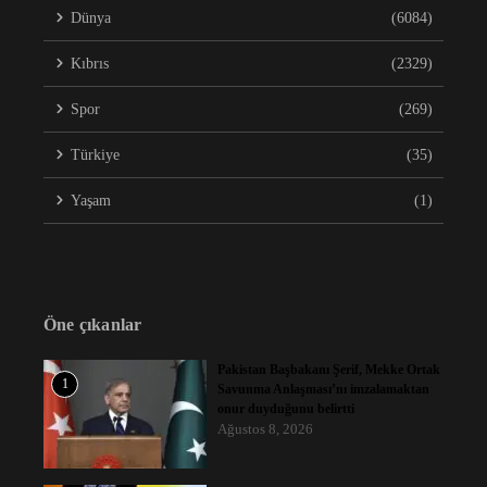
Dünya
(6084)
Kıbrıs
(2329)
Spor
(269)
Türkiye
(35)
Yaşam
(1)
Öne çıkanlar
Pakistan Başbakanı Şerif, Mekke Ortak
1
Savunma Anlaşması’nı imzalamaktan
onur duyduğunu belirtti
Ağustos 8, 2026