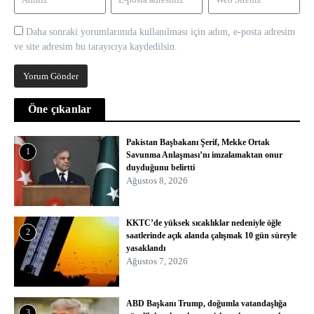
Daha sonraki yorumlarımda kullanılması için adım, e-posta adresim
ve site adresim bu tarayıcıya kaydedilsin.
Öne çıkanlar
Pakistan Başbakanı Şerif, Mekke Ortak
1
Savunma Anlaşması’nı imzalamaktan onur
duyduğunu belirtti
Ağustos 8, 2026
KKTC’de yüksek sıcaklıklar nedeniyle öğle
2
saatlerinde açık alanda çalışmak 10 gün süreyle
yasaklandı
Ağustos 7, 2026
ABD Başkanı Trump, doğumla vatandaşlığa
3